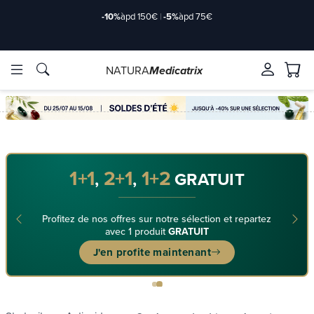
-10%
àpd 150€
|
-5%
àpd 75€
NATURA
Medicatrix
rkstoffe
rkstoffe
Marken
Marken
1+1
2+1
1+2
,
,
GRATUIT
Profitez de nos offres sur notre sélection et repartez
avec 1 produit
GRATUIT
J'en profite maintenant
de/2-
de/2-