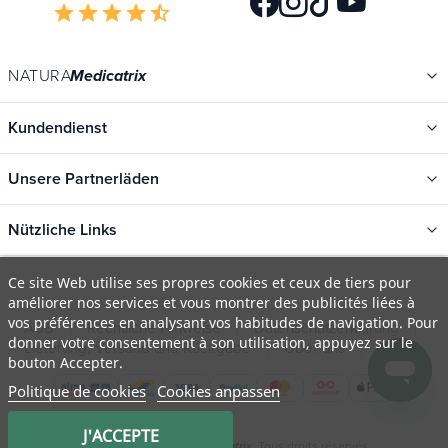
star
star
star
star
star_half
NATURA
Medicatrix
Kundendienst
Unsere Partnerläden
Nützliche Links
Kategorien
Ce site Web utilise ses propres cookies et ceux de tiers pour
améliorer nos services et vous montrer des publicités liées à
Neu
vos préférences en analysant vos habitudes de navigation. Pour
AGB
Rechtliche Hinweise
Datenschutzerklärung
Promotions
donner votre consentement à son utilisation, appuyez sur le
Lieferung, Versand und Rückgabe
Über uns
FAQ
bouton Accepter.
Kataloge
Politique de cookies
Cookies anpassen
Unsere Marken
Arbeitsplätze
J'ACCEPTE
© 2009 - 2026 Natura
. Tous droits réservés.
Medicatrix