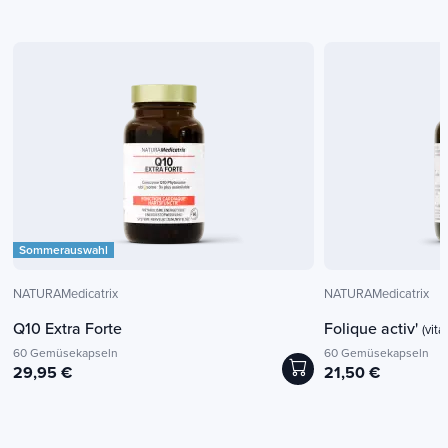
Sommerauswahl
NATURAMedicatrix
NATURAMedicatrix
Q10 Extra Forte
Folique activ'
(vit
60 Gemüsekapseln
60 Gemüsekapseln
29,95 €
21,50 €