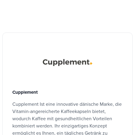
Von Kapsel
EAN-Code 13
8721082234795
400 mg
Konzentrierter
Cranberry-Extrakt 10:
Entspricht 4000
1
Galenische Form
mg (4 g) Pflanze
Kapseln
Einschließlich pac
60 mg
(ca. 15%)
Menge
60 Kapseln
Cupplement
Cupplement Ist eine innovative dänische Marke, die
Vitamin-angereicherte Kaffeekapseln bietet,
Produkttyp
wodurch Kaffee mit gesundheitlichen Vorteilen
Super-Lebensmittel
kombiniert werden.
Ihr einzigartiges Konzept
ermöglicht es Ihnen, ein tägliches Getränk zu