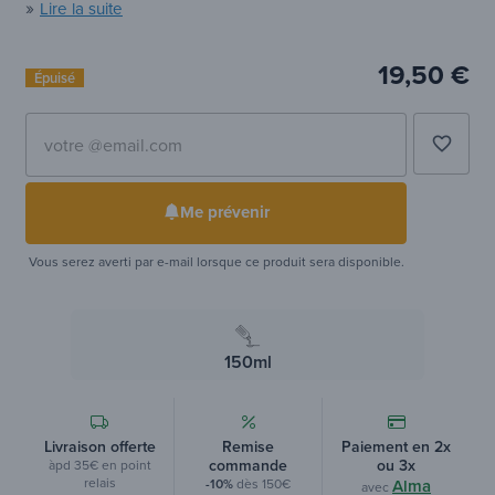
traditionnels pour un respect optimal de la plante.
»
Lire la suite
19,50 €
Épuisé
favorite_border
Me prévenir
Vous serez averti par e-mail lorsque ce produit sera disponible.
150ml
Livraison offerte
Remise
Paiement en 2x