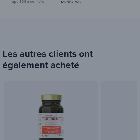
commande
ou 3x
àpd 35€ en point
relais
-10%
dès 150€
Alma
avec
àpd 50€ à domicile
-5%
dès 75€
Les autres clients ont
également acheté