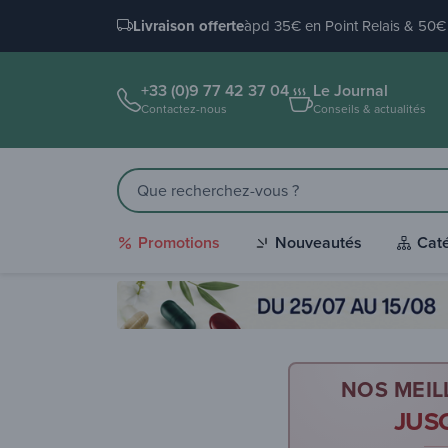
Livraison offerte
àpd 35€ en Point Relais & 50€ 
+33 (0)9 77 42 37 04
Le Journal
Contactez-nous
Conseils & actualités
Promotions
Nouveautés
Cat
NOS MEIL
JUS