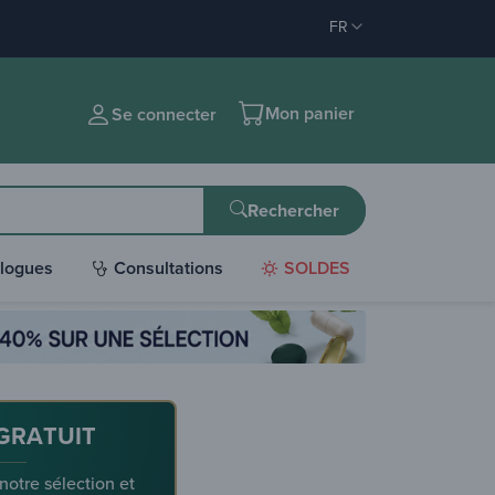
FR
Mon panier
Se connecter
Rechercher
logues
Consultations
SOLDES
GRATUIT
 notre sélection et