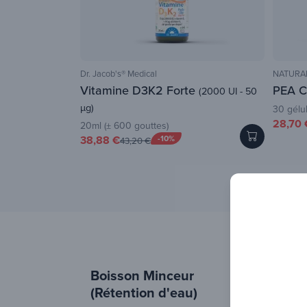
Dr. Jacob's® Medical
NATURAM
Vitamine D3K2 Forte
PEA C
(2000 UI - 50
µg)
30 gélu
28,70 
20ml (± 600 gouttes)
38,88 €
-10%
43,20 €
Boisson Minceur
(Rétention d'eau)