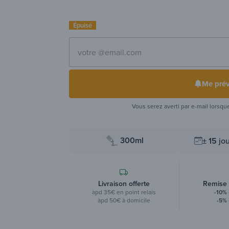
Épuisé
Me prév
Vous serez averti par e-mail lorsqu
300ml
± 15
jou
Livraison offerte
Remise
àpd 35€ en point relais
-10%
àpd 50€ à domicile
-5%