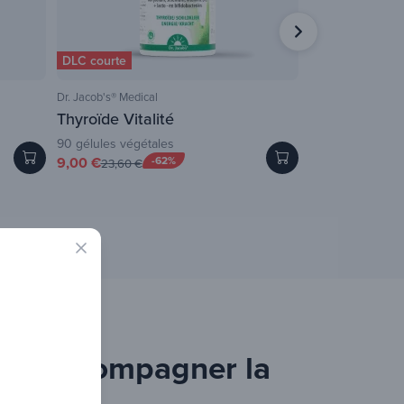
DLC courte
Dr. Jacob's® Medical
NATURAMedicatrix
Thyroïde Vitalité
Omega-7 Argo
90 gélules végétales
60 capsules
9,00 €
-62%
24,99 €
23,60 €
26,50 €
pour accompagner la