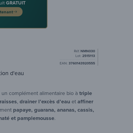
uit
GRATUIT
ntenant
Réf.
NMN030
Lot:
2515113
EAN:
3760143920555
tion d'eau
 un complément alimentaire bio à
triple
graisses
,
drainer l’excès d’eau
et
affiner
amment
papaye, guarana, ananas, cassis,
, maté et pamplemousse
.