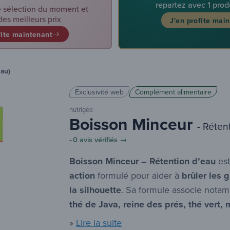
repartez avec 1 prod
 sélection du moment et
des meilleurs prix
J'en profite mai
fite maintenant
eau)
Exclusivité web
Complément alimentaire
nutrigée
Boisson Minceur
- Réten
-
0 avis vérifiés →
Boisson Minceur – Rétention d’eau
est
action
formulé pour aider à
brûler les 
la silhouette
. Sa formule associe not
thé de Java, reine des prés, thé vert
»
Lire la suite