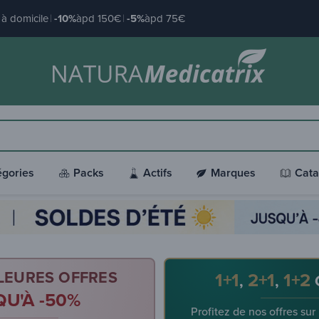
à domicile
|
-10%
àpd 150€
|
-5%
àpd 75€
égories
Packs
Actifs
Marques
Cata
LEURES OFFRES
1+1
2+1
1+2
,
,
QU'À -50%
Profitez de nos offres sur