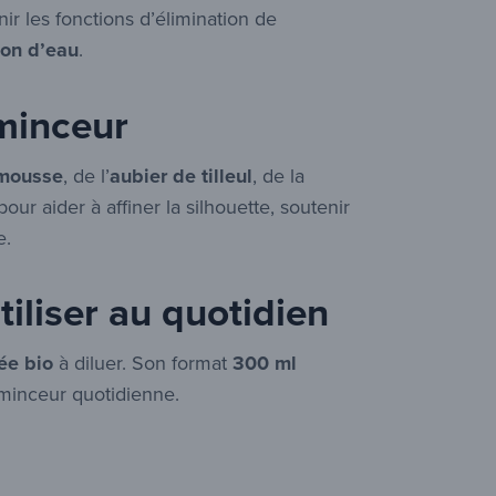
ir les fonctions d’élimination de
ion d’eau
.
 minceur
mousse
, de l’
aubier de tilleul
, de la
our aider à affiner la silhouette, soutenir
e.
iliser au quotidien
ée bio
à diluer. Son format
300 ml
 minceur quotidienne.