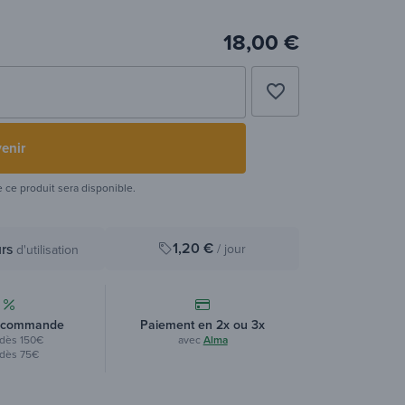
18,00 €
favorite_border
enir
e ce produit sera disponible.
1,20 €
rs
/ jour
d'utilisation
 commande
Paiement en 2x ou 3x
dès 150€
avec
Alma
dès 75€