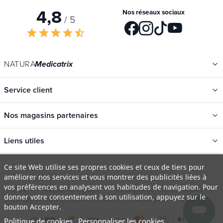
4,8
Nos réseaux sociaux
/ 5
star
star
star
star
star_half
NATURA
Medicatrix
Service client
Nos magasins partenaires
Liens utiles
Catégories
Ce site Web utilise ses propres cookies et ceux de tiers pour
améliorer nos services et vous montrer des publicités liées à
Nouveautés
vos préférences en analysant vos habitudes de navigation. Pour
CGV
Mentions légales
Politique de confidentialité
Promotions
donner votre consentement à son utilisation, appuyez sur le
Livraison, frais de port et retours
À propos
FAQ
bouton Accepter.
Catalogues
Politique de cookies
Personnaliser les cookies