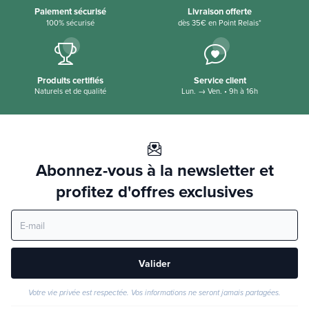
Paiement sécurisé
Livraison offerte
100% sécurisé
dès 35€ en Point Relais*
Produits certifiés
Service client
Naturels et de qualité
Lun. → Ven. • 9h à 16h
Abonnez-vous à la newsletter et
profitez d'offres exclusives
Valider
Votre vie privée est respectée. Vos informations ne seront jamais partagées.