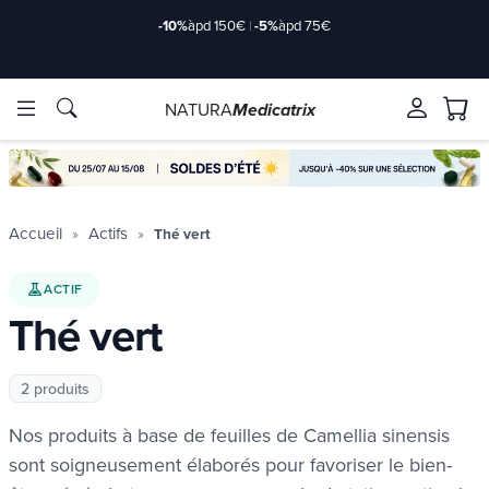
-10%
àpd 150€
|
-5%
àpd 75€
NATURA
Medicatrix
Marques
Marques
Accueil
Actifs
Thé vert
ACTIF
Thé vert
2 produits
Nos produits à base de feuilles de Camellia sinensis
sont soigneusement élaborés pour favoriser le bien-