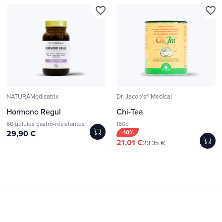
favorite_border
favorite_border
NATURAMedicatrix
Dr. Jacob's® Medical
Hormono Regul
Chi-Tea
60 gélules gastro-résistantes
180g
29,90 €
-10%
21,01 €
23,35 €