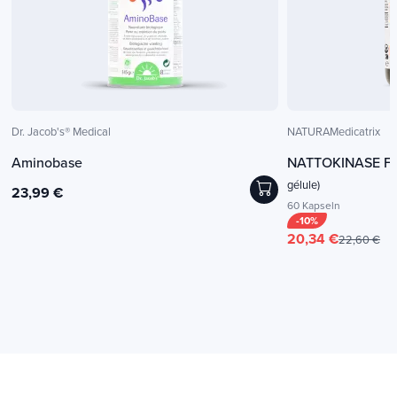
Dr. Jacob's® Medical
NATURAMedicatrix
Aminobase
NATTOKINASE Fo
gélule)
23,99 €
60 Kapseln
-10%
20,34 €
22,60 €