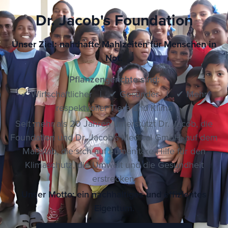
Dr. Jacob's Foundation
Unser Ziel: nahrhafte Mahlzeiten für Menschen in
Not.
Pflanzengerichte sind:
✔ Wirtschaftlicher | ✔ Gesünder | ✔ Mehr
respektvoller Tiere und Klima
Seit mehr als 20 Jahren unterstützt Dr. Jacob, die
Foundation und Dr. Jacob's Medical GmbH, auf dem
Maßstab, die sich auf humanitäre Hilfe für den
Klimaschutz, die Umwelt und die Gesundheit
erstrecken.
Unser Motto: ein nachhaltiges und effizientes
Eigentum.