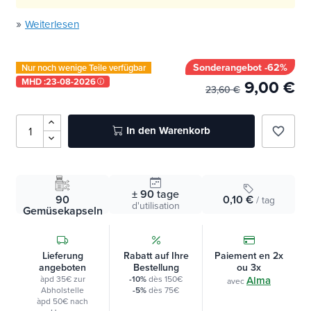
Früher genannt
Thyroflor
»
Weiterlesen
Sonderangebot -62%
Nur noch wenige Teile verfügbar
MHD :
23-08-2026
9,00 €
23,60 €
In den Warenkorb
favorite_border
± 90
tage
90
0,10 €
/ tag
d'utilisation
Gemüsekapseln
Lieferung
Rabatt auf Ihre
Paiement en 2x
angeboten
Bestellung
ou 3x
àpd 35€ zur
-10%
dès 150€
Alma
avec