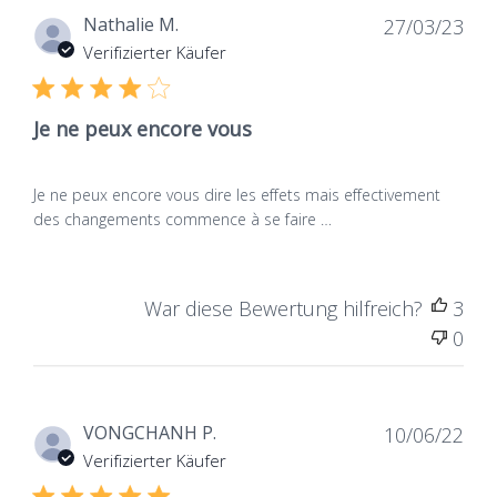
Mikrogekapselte Lacto- und
Dat
Nathalie M.
27/03/23
de
Verifizierter Käufer
Bifidobakterien-Verstärkung
publ
Die vitale Schilddrüseformulierung wird durch
Je ne peux encore vous
ausgewählte Lactobacilli und Bifidobakterien
ergänzt, die Milchsäure erzeugen:
Lactobacillus
Je ne peux encore vous dire les effets mais effectivement
und
. Unsere
Plantarum
Bifidobacterium-Slip
des changements commence à se faire …
Mikrokapselung schützt Bakterien aus
Magensäften sowie Gallensäuren. Sie aktivieren
dann einmal in den Dickdarm eingetroffen.
War diese Bewertung hilfreich?
3
Die Schilddrüsenvitalität bringt Ihnen Nährstoffe,
0
deren nachfolgende nützliche Funktionen für
Ihre Gesundheit von EFSA anerkannt werden:
Jod und Selen unterstützen den normalen
Dat
VONGCHANH P.
10/06/22
Betrieb der Schilddrüse.
de
Verifizierter Käufer