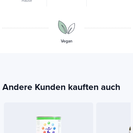
Abholstelle
-5%
dès 75€
àpd 50€ nach
Hause
Vegan
Andere Kunden kauften auch