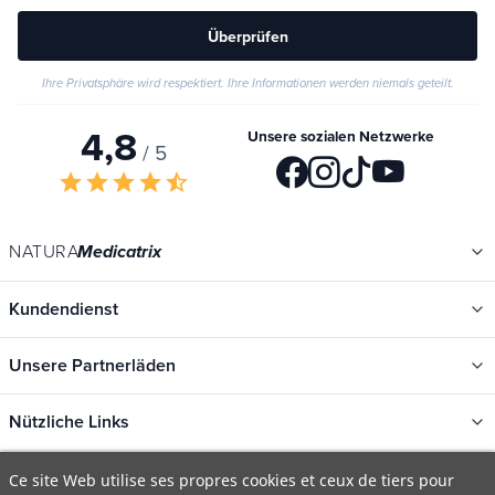
Überprüfen
Ihre Privatsphäre wird respektiert. Ihre Informationen werden niemals geteilt.
4,8
Unsere sozialen Netzwerke
/ 5
star
star
star
star
star_half
NATURA
Medicatrix
Kundendienst
Unsere Partnerläden
Nützliche Links
Ce site Web utilise ses propres cookies et ceux de tiers pour