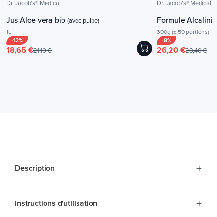
Dr. Jacob's® Medical
Dr. Jacob's® Medical
Jus Aloe vera bio
Formule Alcalinis
(avec pulpe)
1L
300g (± 50 portions)
-12%
-8%
18,65 €
26,20 €
21,10 €
28,40 €
+
Description
+
Instructions d'utilisation
Une infusion bio pour