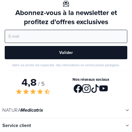
Abonnez-vous à la newsletter et
profitez d'offres exclusives
Valider
Votre vie privée est respectée. Vos informations ne seront jamais partagées.
4,8
Nos réseaux sociaux
/ 5
star
star
star
star
star_half
NATURA
Medicatrix
Service client