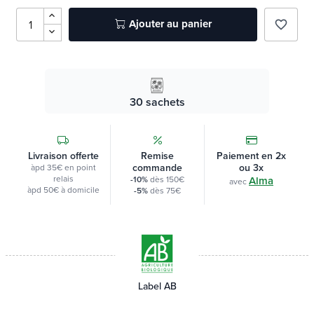
Ajouter au panier
favorite_border
30 sachets
Livraison offerte
Remise
Paiement en 2x
commande
ou 3x
àpd 35€ en point
relais
-10%
dès 150€
Alma
avec
àpd 50€ à domicile
-5%
dès 75€
Label AB