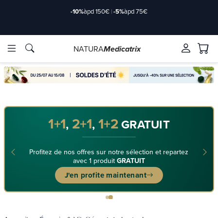
-10%
àpd 150€
|
-5%
àpd 75€
NATURA
Medicatrix
Marques
Marques
1+1
2+1
1+2
,
,
GRATUIT
Profitez de nos offres sur notre sélection et repartez
avec 1 produit
GRATUIT
J'en profite maintenant