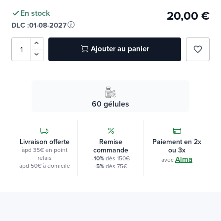
20,00 €
En stock
DLC :
01-08-2027
Ajouter au panier
favorite_border
60 gélules
Livraison offerte
Remise
Paiement en 2x
commande
ou 3x
àpd 35€ en point
relais
-10%
dès 150€
Alma
avec
àpd 50€ à domicile
-5%
dès 75€