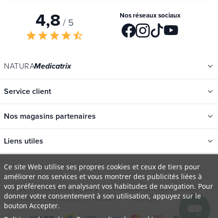
4,8
Nos réseaux sociaux
/ 5
star
star
star
star
star_half
NATURA
Medicatrix
Service client
Nos magasins partenaires
Liens utiles
Catégories
Ce site Web utilise ses propres cookies et ceux de tiers pour
améliorer nos services et vous montrer des publicités liées à
Nouveautés
vos préférences en analysant vos habitudes de navigation. Pour
CGV
Mentions légales
Politique de confidentialité
Promotions
donner votre consentement à son utilisation, appuyez sur le
Livraison, frais de port et retours
À propos
FAQ
bouton Accepter.
Catalogues