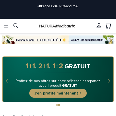
-10%
àpd 150€
|
-5%
àpd 75€
NATURA
Medicatrix
Marques
Marques
1+1
2+1
1+2
,
,
GRATUIT
Profitez de nos offres sur notre sélection et repartez
avec 1 produit
GRATUIT
J'en profite maintenant