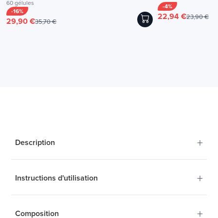
60 gélules
-4%
-16%
22,94 €
23,90 €
29,90 €
35,70 €
+
Description
+
Instructions d'utilisation
Une formule innovante
pour un bien-être global
+
Composition