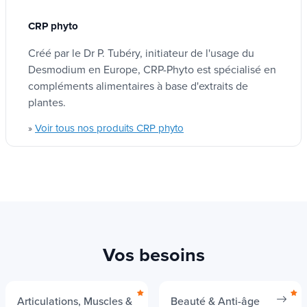
CRP phyto
La différence qui fait la
Type du produit
Complément alimentaire
force
Créé par le Dr P. Tubéry, initiateur de l'usage du
Desmodium en Europe, CRP-Phyto est spécialisé en
compléments alimentaires à base d'extraits de
Contrairement à d’autres compléments,
plantes.
Type de thérapie
Canneberge Complexe combine les bienfaits de
Phytothérapie
Voir tous nos produits CRP phyto
»
plusieurs plantes dans une synergie unique. Sa
formulation experte garantit une assimilation
optimale et un confort durable.
Alors, prêts à passer au naturel pour votre
bien-être quotidien ?
Vos besoins
Articulations, Muscles &
Beauté & Anti-âge