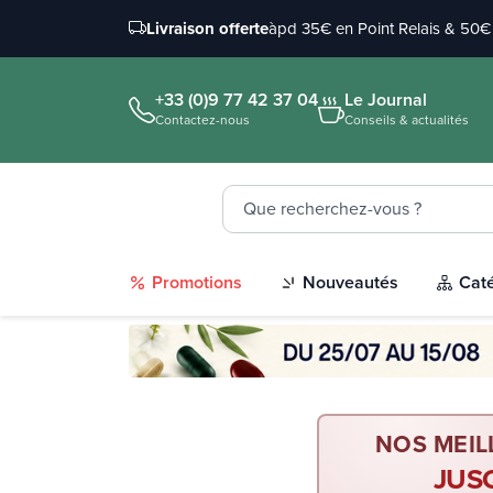
Livraison offerte
àpd 35€ en Point Relais & 50€ 
+33 (0)9 77 42 37 04
Le Journal
Contactez-nous
Conseils & actualités
Promotions
Nouveautés
Cat
NOS MEIL
JUS