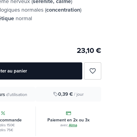
tème nerveux (
sérénité, calme
)
ologiques normales (
concentration
)
étique
normal
23,10 €
favorite_border
ter au panier
0,39 €
urs
/ jour
d'utilisation
 commande
Paiement en 2x ou 3x
dès 150€
avec
Alma
dès 75€