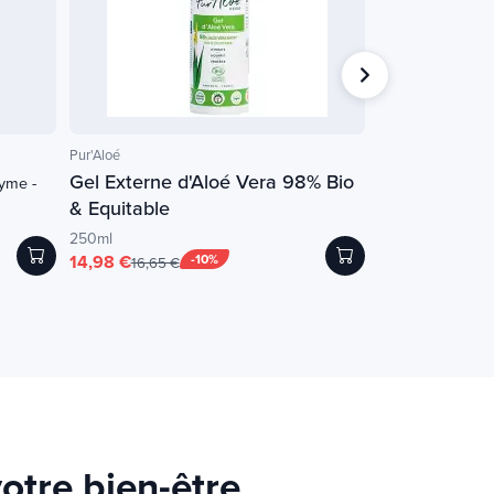
Pur'Aloé
NATURAMedicatrix
Gel Externe d'Aloé Vera 98% Bio
PEA Calm Fort
yme -
& Equitable
30 gélules végétal
28,70 €
29,90 €
250ml
14,98 €
-10%
16,65 €
otre bien-être