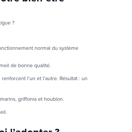
tigue ?
fonctionnement normal du système
eil de bonne qualité.
enforcent l’un et l’autre. Résultat : un
rins, griffonia et houblon.
il.
i l’adopter ?