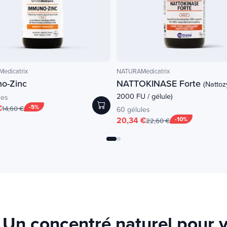
edicatrix
NATURAMedicatrix
o-Zinc
NATTOKINASE Forte
(Nattoz
2000 FU / gélule)
les
€
-5%
14,60 €
60 gélules
20,34 €
-10%
22,60 €
Un concentré naturel pour v