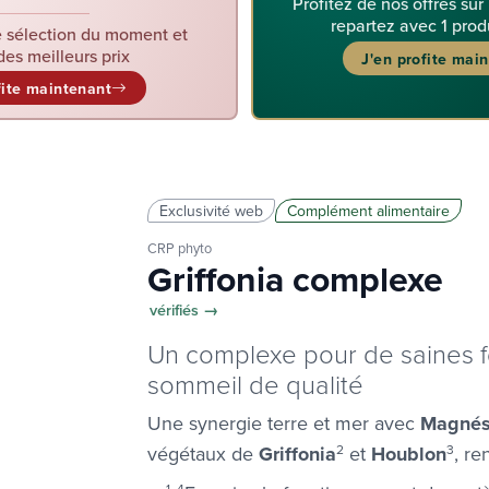
Profitez de nos offres sur
repartez avec 1 prod
 sélection du moment et
des meilleurs prix
J'en profite mai
fite maintenant
Exclusivité web
Complément alimentaire
CRP phyto
Griffonia complexe
vérifiés →
Un complexe pour de saines f
sommeil de qualité
Une synergie terre et mer avec
Magné
végétaux de
Griffonia
2
et
Houblon
3
, r
1, 4