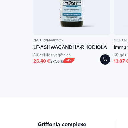
NATURAMedicatrix
NATURAM
LF-ASHWAGANDHA-RHODIOLA
Immun
60 gélules végétales
60 gélu
26,40 €
-4%
13,87 
27,50 €
Griffonia complexe