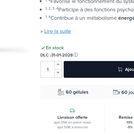
Favorise le fonctionnement du sys
1, 2, 3, 4
Participe à des fonctions psych
1,
4
Contribue à un métabolisme
énerg
»
Lire la suite
En stock
DLC :
31-01-2028
Ajou
60 gélules
± 60
jo
Livraison offerte
Remise
àpd 35€ en point relais
-10%
àpd 50€ à domicile
-5%