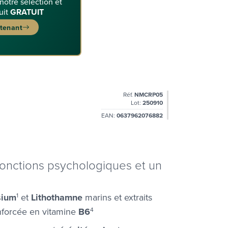
 notre sélection et
uit
GRATUIT
ntenant
Réf.
NMCRP05
Lot:
250910
EAN:
0637962076882
onctions psychologiques et un
sium
1
et
Lithothamne
marins et extraits
enforcée en vitamine
B6
4