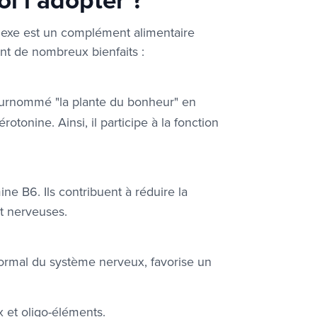
plexe est un complément alimentaire
ent de nombreux bienfaits :
 surnommé "la plante du bonheur" en
otonine. Ainsi, il
participe à la fonction
mine B6
. Ils contribuent à réduire la
et nerveuses.
ormal du système nerveux
,
favorise un
x et oligo-éléments.