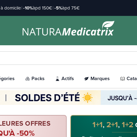
à domicile
|
-10%
àpd 150€
|
-5%
àpd 75€
égories
Packs
Actifs
Marques
Cata
LEURES OFFRES
1+1
2+1
1+2
,
,
QU'À -50%