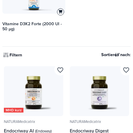
Vitamine D3K2 Forte (2000 UI -
50 µg)
Sortieren nach:
Filtern
favorite_border
favorite_border
MHD kurz
NATURAMedicatrix
NATURAMedicatrix
Endocriway AI
Endocriway Digest
(Endoway)