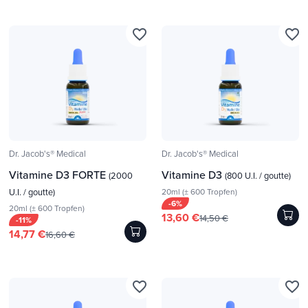
favorite_border
favorite_border
Dr. Jacob's® Medical
Dr. Jacob's® Medical
Vitamine D3 FORTE
Vitamine D3
(2000
(800 U.I. / goutte)
U.I. / goutte)
20ml (± 600 Tropfen)
-6%
20ml (± 600 Tropfen)
13,60 €
14,50 €
-11%
14,77 €
16,60 €
favorite_border
favorite_border