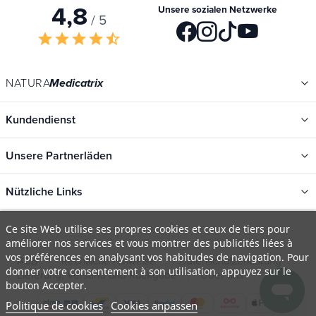
4,8
Unsere sozialen Netzwerke
/ 5
star
star
star
star
star_half
NATURA
Medicatrix
Kundendienst
Unsere Partnerläden
Nützliche Links
Kategorien
Ce site Web utilise ses propres cookies et ceux de tiers pour
améliorer nos services et vous montrer des publicités liées à
Neu
vos préférences en analysant vos habitudes de navigation. Pour
AGB
Rechtliche Hinweise
Datenschutzerklärung
Promotions
donner votre consentement à son utilisation, appuyez sur le
Lieferung, Versand und Rückgabe
Über uns
FAQ
bouton Accepter.
Kataloge
Politique de cookies
Cookies anpassen
Unsere Marken