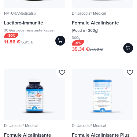
NATURAMedicatrix
Dr. Jacob's® Medical
Lactipro-Immunité
Formule Alcalinisante
30 Gastroöe-resistente Kapseln
(Poudre - 300g)
-30%
300g
11,86 €
16,95 €
-6%
35,34 €
37,60 €
favorite_border
favorite_border
Dr. Jacob's® Medical
Dr. Jacob's® Medical
Formule Alcalinisante
Formule Alcalinisante Plus