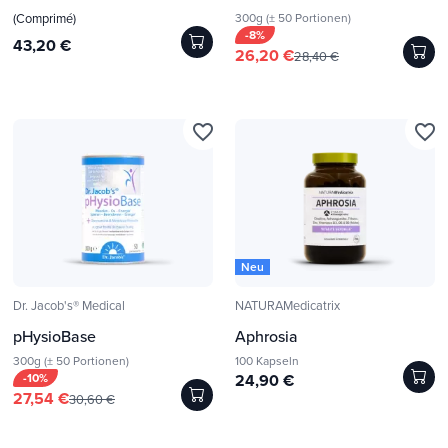
(Comprimé)
300g (± 50 Portionen)
-8%
43,20 €
26,20 €
28,40 €
favorite_border
favorite_border
Neu
Dr. Jacob's® Medical
NATURAMedicatrix
pHysioBase
Aphrosia
300g (± 50 Portionen)
100 Kapseln
-10%
24,90 €
27,54 €
30,60 €