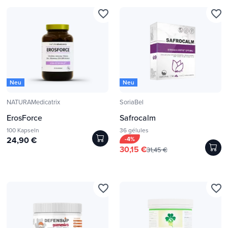
favorite_border
favorite_border
Neu
Neu
NATURAMedicatrix
SoriaBel
ErosForce
Safrocalm
100 Kapseln
36 gélules
24,90 €
-4%
30,15 €
31,45 €
favorite_border
favorite_border