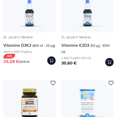
Dr. Jacob's® Medical
Dr. Jacob's® Medical
Vitamine D3K2
Vitamine K2D3
(800 UI - 20 µg)
(50 µg - 1000
20ml (± 600 Tropfen)
UI)
-10%
± 640 Tropfen (20 ml)
25,28 €
28,10 €
30,60 €
favorite_border
favorite_border