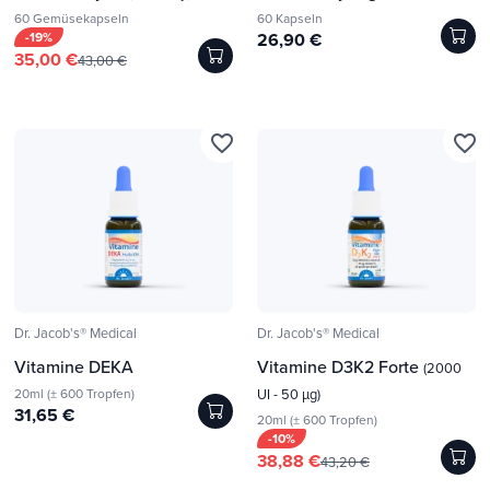
60 Gemüsekapseln
60 Kapseln
-19%
26,90 €
35,00 €
43,00 €
favorite_border
favorite_border
Dr. Jacob's® Medical
Dr. Jacob's® Medical
Vitamine DEKA
Vitamine D3K2 Forte
(2000
20ml (± 600 Tropfen)
UI - 50 µg)
31,65 €
20ml (± 600 Tropfen)
-10%
38,88 €
43,20 €