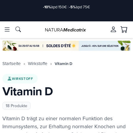
Lieferung angeboten
bis 35 € in Relaispunkt & 50 € zu Hause
NATURA
Medicatrix
rkstoffe
rkstoffe
Marken
Marken
Startseite
Wirkstoffe
Vitamin D
WIRKSTOFF
Vitamin D
18 Produkte
Vitamin D trägt zu einer normalen Funktion des
de/2-
de/2-
Immunsystems, zur Erhaltung normaler Knochen und