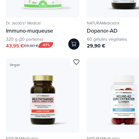
Dr. Jacob's® Medical
NATURAMedicatrix
Immuno-muqueuse
Dopanor-AD
320 g (20 portions)
60 gélules végétales
43,95 €
-37%
29,90 €
69,90 €
favorite_border
Vegan
NATURAMedicatrix
NATURAMedicatrix