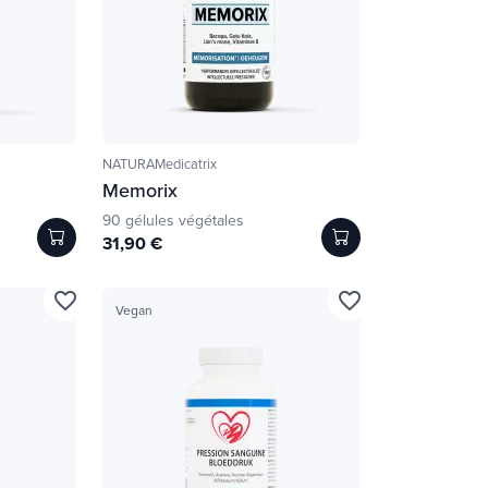
NATURAMedicatrix
Memorix
90 gélules végétales
31,90 €
favorite_border
favorite_border
Vegan