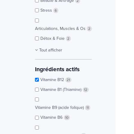
Beauté & Anti-âge
2
Stress
6
Articulations, Muscles & Os
2
Détox & Foie
2
Tout afficher
Ingrédients actifs
Vitamine B12
21
Vitamine B1 (Thiamine)
12
Vitamine B9 (acide folique)
11
Vitamine B6
10