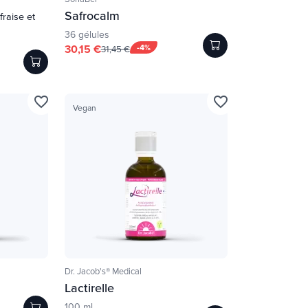
Safrocalm
(fraise et
36 gélules
30,15 €
-4%
31,45 €
favorite_border
favorite_border
Vegan
Dr. Jacob's® Medical
Lactirelle
100 ml