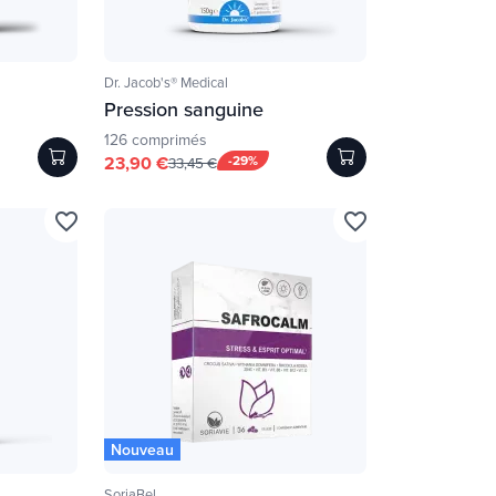
Dr. Jacob's® Medical
Pression sanguine
126 comprimés
23,90 €
-29%
33,45 €
favorite_border
favorite_border
Nouveau
SoriaBel