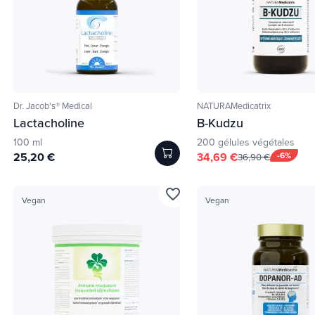
Dr. Jacob's® Medical
NATURAMedicatrix
Lactacholine
B-Kudzu
100 ml
200 gélules végétales
25,20 €
34,69 €
-6%
36,90 €
favorite_border
Vegan
Vegan