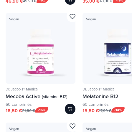
46,90 €
-6%
35,00 €
-19%
49,90 €
43,00 €
favorite_border
Vegan
Vegan
Dr. Jacob's® Medical
Dr. Jacob's® Medical
MecobalActive
Melatonine B12
(vitamine B12)
60 comprimés
60 comprimés
18,50 €
-15%
15,50 €
-14%
21,80 €
17,99 €
favorite_border
Vegan
Vegan