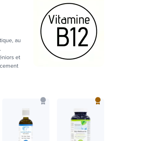
tique, au
.
éniors et
cacement