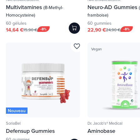
Multivitamines
Neuro-AD Gummies
(B-Methyl-
Homocysteine)
framboise)
60 gélules
60 gummies
14,64 €
-8%
22,90 €
-8%
15,90 €
24,90 €
favorite_border
Vegan
Nouveau
SoriaBel
Dr. Jacob's® Medical
Defensup Gummies
Aminobase
60 gummies