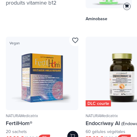
produits
vitamine b12
Aminobase
favorite_border
Vegan
DLC courte
NATURAMedicatrix
NATURAMedicatrix
FertilHom®
Endocriway AI
(Endow
20 sachets
60 gélules végétales