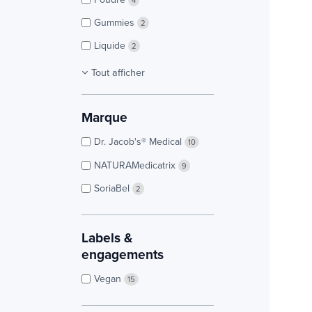
Gummies
2
Liquide
2
Tout afficher
Marque
Dr. Jacob's® Medical
10
NATURAMedicatrix
9
SoriaBel
2
Labels &
engagements
Vegan
15