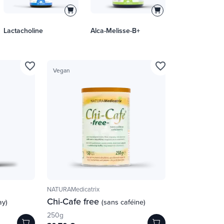
Lactacholine
Alca-Melisse-B+
favorite_border
favorite_border
Vegan
NATURAMedicatrix
Chi-Cafe free
ay)
(sans caféine)
250g