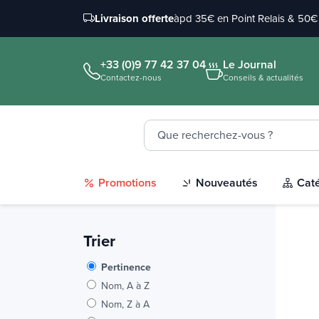
Livraison offerte
àpd 35€ en Point Relais & 50€ 
+33 (0)9 77 42 37 04
Le Journal
Contactez-nous
Conseils & actualités
Promotions
Nouveautés
Cat
Trier
Pertinence
Nom, A à Z
Nom, Z à A