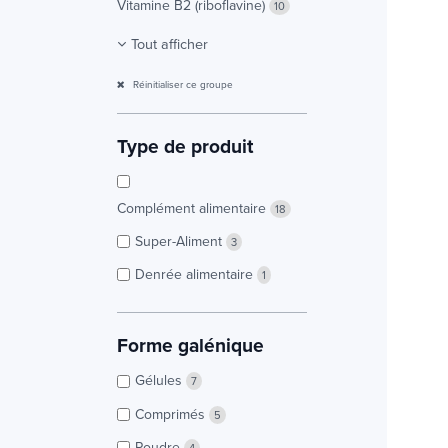
Vitamine B2 (riboflavine)
10
Tout afficher
Réinitialiser ce groupe
Type de produit
Complément alimentaire
18
Super-Aliment
3
Denrée alimentaire
1
Forme galénique
Gélules
7
Comprimés
5
Poudre
4