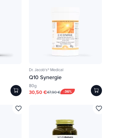
Dr. Jacob's® Medical
Q10 Synergie
80g
30,50 €
-36%
47,90 €
favorite_border
favorite_border