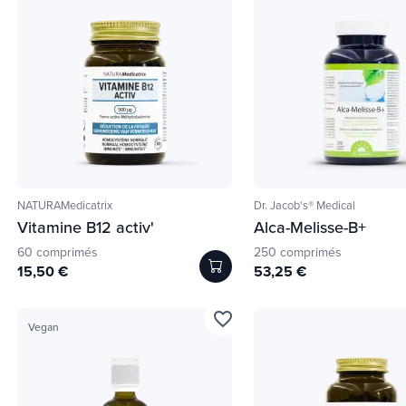
NATURAMedicatrix
Dr. Jacob's® Medical
Vitamine B12 activ'
Alca-Melisse-B+
60 comprimés
250 comprimés
15,50 €
53,25 €
favorite_border
Vegan