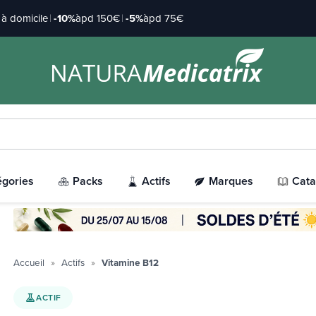
à domicile
|
-10%
àpd 150€
|
-5%
àpd 75€
égories
Packs
Actifs
Marques
Cata
Accueil
Actifs
Vitamine B12
ACTIF