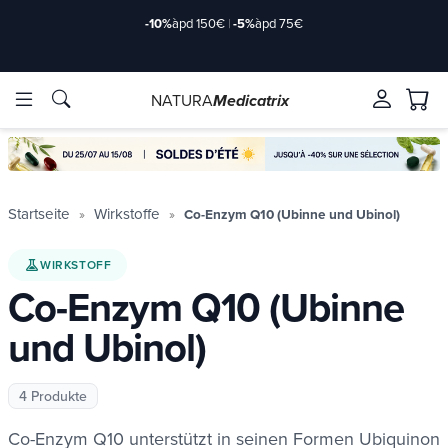
-10%
àpd 150€
|
-5%
àpd 75€
NATURA
Medicatrix
rkstoffe
rkstoffe
Marken
Marken
Startseite
Wirkstoffe
Co-Enzym Q10 (Ubinne und Ubinol)
WIRKSTOFF
Co-Enzym Q10 (Ubinne
und Ubinol)
4 Produkte
de/2-
de/2-
Co-Enzym Q10 unterstützt in seinen Formen Ubiquinon