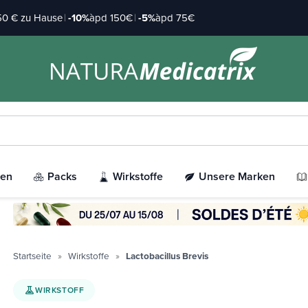
 50 € zu Hause
|
-10%
àpd 150€
|
-5%
àpd 75€
ien
Packs
Wirkstoffe
Unsere Marken
Startseite
Wirkstoffe
Lactobacillus Brevis
WIRKSTOFF