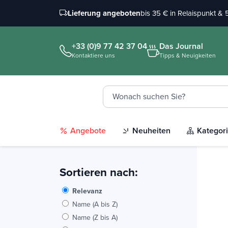
Lieferung angeboten
bis 35 € in Relaispunkt &
+33 (0)9 77 42 37 04
Das Journal
Kontaktiere uns
Tipps & Neuigkeiten
Angebote
Neuheiten
Kategor
Sortieren nach:
Relevanz
Name (A bis Z)
Name (Z bis A)