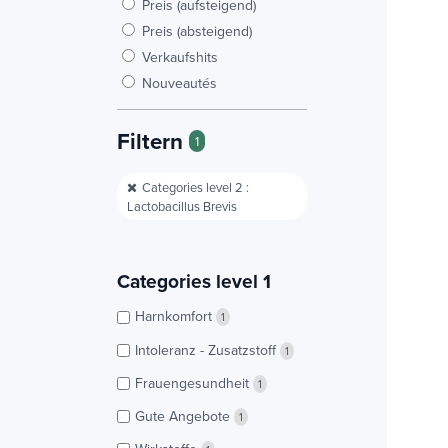
Preis (aufsteigend)
Preis (absteigend)
Verkaufshits
Nouveautés
Filtern
1
Categories level 2 :
Lactobacillus Brevis
Categories level 1
Harnkomfort
1
Intoleranz - Zusatzstoff
1
Frauengesundheit
1
Gute Angebote
1