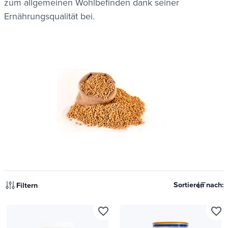
zum allgemeinen Wohlbefinden dank seiner
Ernährungsqualität bei.
Sortieren nach:
Filtern
favorite_border
favorite_border