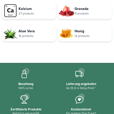
Kalzium
Granada
27 produits
11 produits
Aloe Vera
Honig
16 produits
12 produits
Bezahlung
Lieferung angeboten
100% sicher
Ab 35 € in Relay Point *
Zertifizierte Produkte
Kundendienst
Natürlich und qualität
Ein problem Eine Frage?