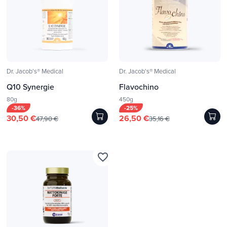
Dr. Jacob's® Medical
Dr. Jacob's® Medical
Q10 Synergie
Flavochino
80g
450g
-36%
-25%
30,50 €
26,50 €
47,90 €
35,16 €
favorite_border