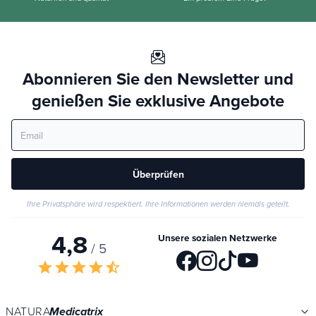
Abonnieren Sie den Newsletter und
genießen Sie exklusive Angebote
Überprüfen
Ihre Privatsphäre wird respektiert. Ihre Informationen werden niemals geteilt.
4,8
Unsere sozialen Netzwerke
/ 5
star
star
star
star
star_half
NATURA
Medicatrix