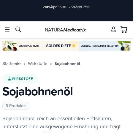
-10%
àpd 150€
|
-5%
àpd 75€
NATURA
Medicatrix
rkstoffe
rkstoffe
Marken
Marken
Startseite
Wirkstoffe
Sojabohnenöl
WIRKSTOFF
Sojabohnenöl
3 Produkte
de/2-
de/2-
Sojabohnenöl, reich an essentiellen Fettsäuren,
unterstützt eine ausgewogene Ernährung und trägt