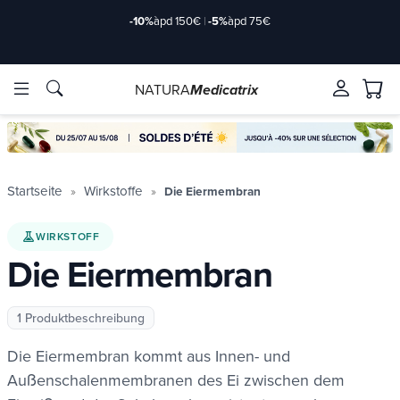
-10%
àpd 150€
|
-5%
àpd 75€
NATURA
Medicatrix
rkstoffe
rkstoffe
Marken
Marken
Startseite
Wirkstoffe
Die Eiermembran
WIRKSTOFF
Die Eiermembran
1 Produktbeschreibung
Die Eiermembran kommt aus
Innen- und
de/2-
de/2-
Außenschalenmembranen des Ei zwischen dem