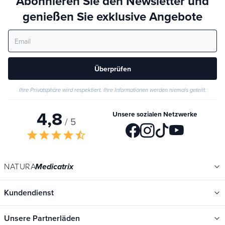
Abonnieren Sie den Newsletter und
genießen Sie exklusive Angebote
Überprüfen
Ihre Privatsphäre wird respektiert. Ihre Informationen werden niemals geteilt.
4,8
Unsere sozialen Netzwerke
/ 5
star
star
star
star
star_half
NATURA
Medicatrix
Kundendienst
Unsere Partnerläden