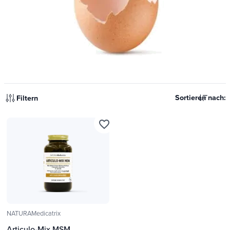
Sortieren nach:
Filtern
favorite_border
NATURAMedicatrix
Articulo-Mix MSM