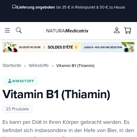
Lieferung angeboten
bis 35 € in Relaispunkt & 50 € zu Hause
NATURA
Medicatrix
rkstoffe
rkstoffe
Marken
Marken
Startseite
Wirkstoffe
Vitamin B1 (Thiamin)
WIRKSTOFF
Vitamin B1 (Thiamin)
23 Produkte
Es kann per Diät in Ihren Körper gebracht werden. Es
de/2-
de/2-
befindet sich insbesondere in der Hefe von Bier, in den