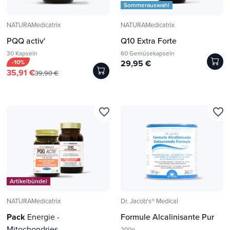
Sommerauswahl
NATURAMedicatrix
NATURAMedicatrix
PQQ activ'
Q10 Extra Forte
30 Kapseln
60 Gemüsekapseln
-10%
29,95 €
35,91 €
39,90 €
favorite_border
favorite_border
Artikelbündel
NATURAMedicatrix
Dr. Jacob's® Medical
Pack
Energie -
Formule Alcalinisante Pur
Mitochondries
200g