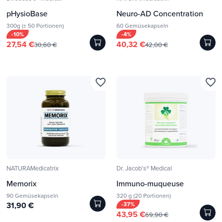
pHysioBase
Neuro-AD Concentration
300g (± 50 Portionen)
60 Gemüsekapseln
-10%
-4%
27,54 €
40,32 €
30,60 €
42,00 €
favorite_border
favorite_border
NATURAMedicatrix
Dr. Jacob's® Medical
Memorix
Immuno-muqueuse
90 Gemüsekapseln
320 g (20 Portionen)
31,90 €
-37%
43,95 €
69,90 €