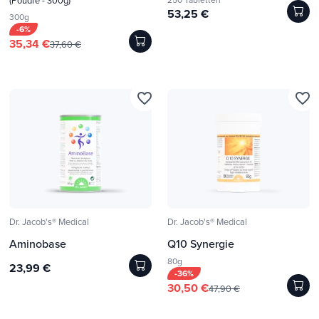
(Poudre - 300g)
53,25 €
300g
-6%
35,34 €
37,60 €
favorite_border
favorite_border
Dr. Jacob's® Medical
Dr. Jacob's® Medical
Aminobase
Q10 Synergie
80g
23,99 €
-36%
30,50 €
47,90 €