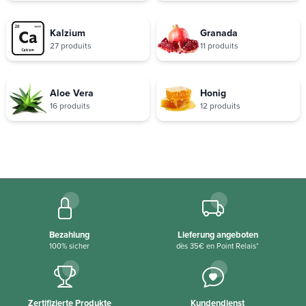
Kalzium
Granada
27 produits
11 produits
Aloe Vera
Honig
16 produits
12 produits
Bezahlung
Lieferung angeboten
100% sicher
dès 35€ en Point Relais*
Zertifizierte Produkte
Kundendienst