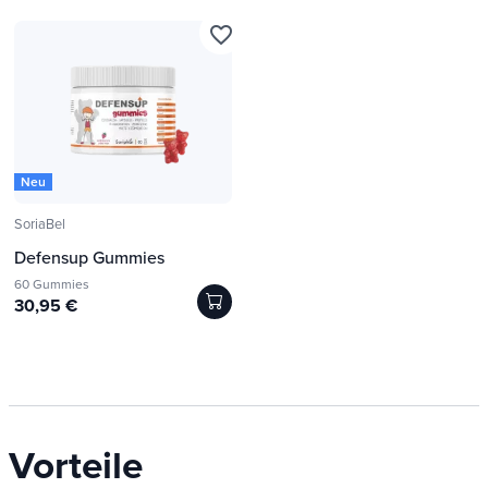
favorite_border
Neu
SoriaBel
Defensup Gummies
60 Gummies
30,95 €
Vorteile