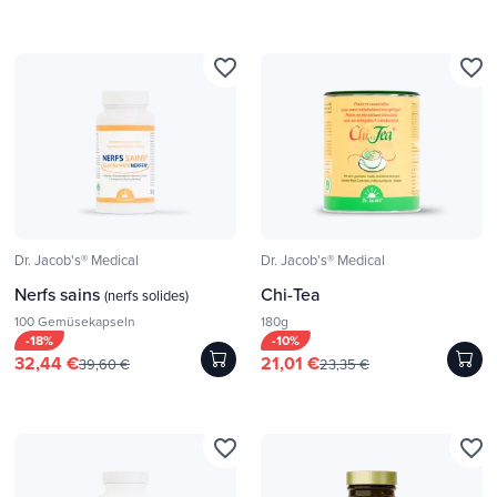
favorite_border
favorite_border
Dr. Jacob's® Medical
Dr. Jacob's® Medical
Nerfs sains
Chi-Tea
(nerfs solides)
100 Gemüsekapseln
180g
-18%
-10%
32,44 €
21,01 €
39,60 €
23,35 €
favorite_border
favorite_border