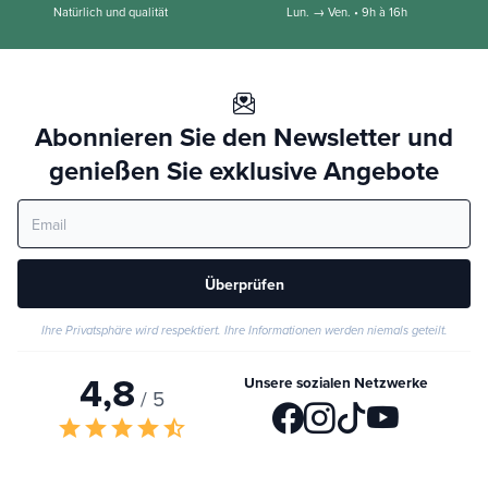
Natürlich und qualität
Lun. → Ven. • 9h à 16h
Abonnieren Sie den Newsletter und
genießen Sie exklusive Angebote
Überprüfen
Ihre Privatsphäre wird respektiert. Ihre Informationen werden niemals geteilt.
4,8
Unsere sozialen Netzwerke
/ 5
star
star
star
star
star_half