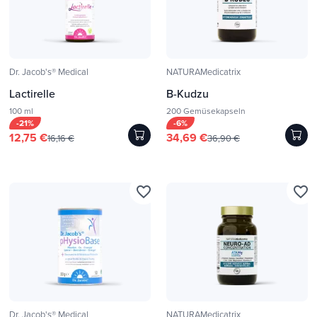
Dr. Jacob's® Medical
NATURAMedicatrix
Lactirelle
B-Kudzu
100 ml
200 Gemüsekapseln
-21%
-6%
12,75 €
34,69 €
16,16 €
36,90 €
favorite_border
favorite_border
Dr. Jacob's® Medical
NATURAMedicatrix