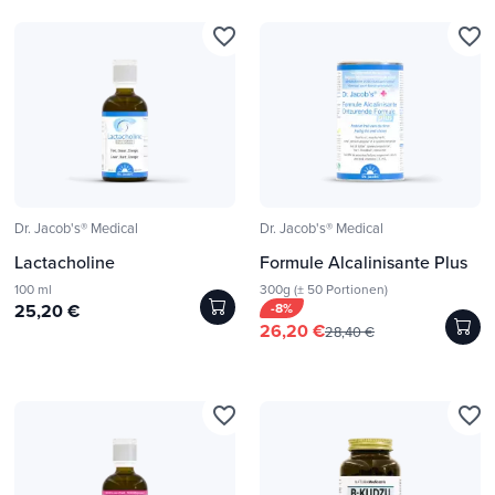
favorite_border
favorite_border
Dr. Jacob's® Medical
Dr. Jacob's® Medical
Lactacholine
Formule Alcalinisante Plus
100 ml
300g (± 50 Portionen)
25,20 €
-8%
26,20 €
28,40 €
favorite_border
favorite_border