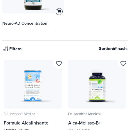
Neuro-AD Concentration
Sortieren nach:
Filtern
favorite_border
favorite_border
Dr. Jacob's® Medical
Dr. Jacob's® Medical
Formule Alcalinisante
Alca-Melisse-B+
250 Tabletten