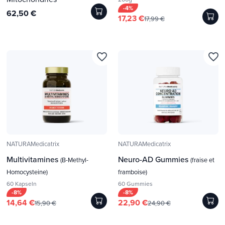
-4%
62,50 €
17,23 €
17,99 €
favorite_border
favorite_border
NATURAMedicatrix
NATURAMedicatrix
Multivitamines
Neuro-AD Gummies
(B-Methyl-
(fraise et
Homocysteine)
framboise)
60 Kapseln
60 Gummies
-8%
-8%
14,64 €
22,90 €
15,90 €
24,90 €