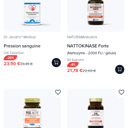
Dr. Jacob's® Medical
NATURAMedicatrix
Pression sanguine
NATTOKINASE Forte
126 Tabletten
(Nattozyme - 2000 FU / gélule)
-29%
60 Kapseln
23,90 €
33,45 €
-4%
21,78 €
22,60 €
favorite_border
favorite_border