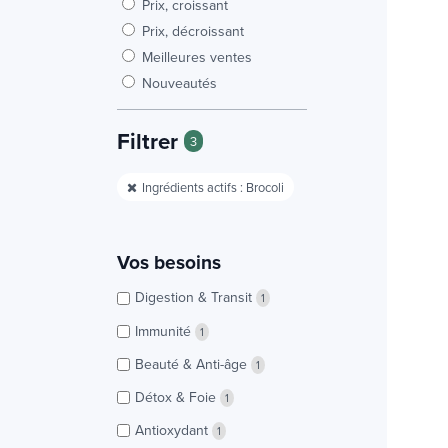
Prix, croissant
Prix, décroissant
Meilleures ventes
Nouveautés
Filtrer
3
Ingrédients actifs : Brocoli
Vos besoins
Digestion & Transit
1
Immunité
1
Beauté & Anti-âge
1
Détox & Foie
1
Antioxydant
1