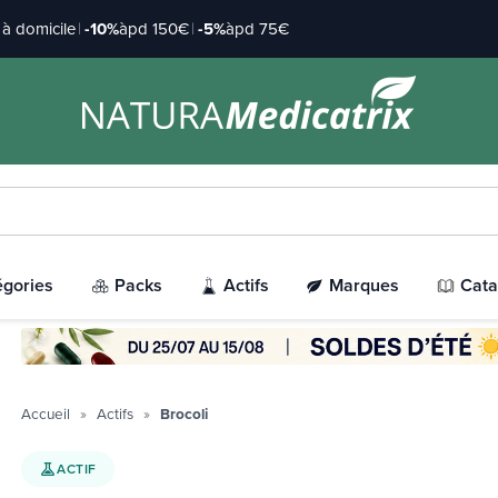
à domicile
|
-10%
àpd 150€
|
-5%
àpd 75€
égories
Packs
Actifs
Marques
Cata
Accueil
Actifs
Brocoli
ACTIF