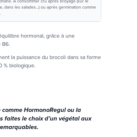
aphane. À consommer cru après broyage (sur le
de, dans les salades...) ou après germination comme
.
équilibre hormonal, grâce à une
e B6.
ent la puissance du brocoli dans sa forme
00 % biologique.
ée comme HormonoRegul ou la
s faites le choix d’un végétal aux
 remarquables.