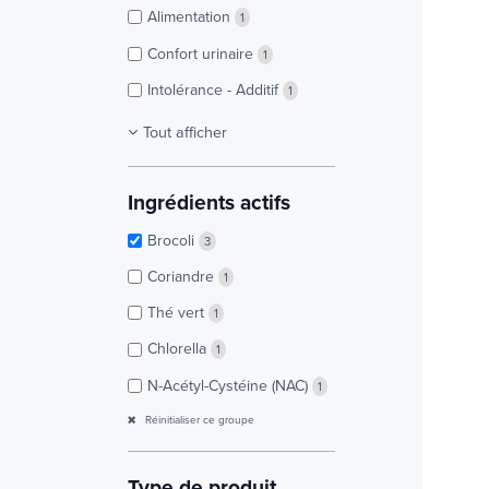
Alimentation
1
Confort urinaire
1
Intolérance - Additif
1
Tout afficher
Ingrédients actifs
Brocoli
3
Coriandre
1
Thé vert
1
Chlorella
1
N-Acétyl-Cystéine (NAC)
1
Réinitialiser ce groupe
Type de produit