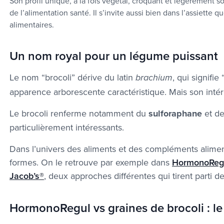
Son profil unique, à la fois végétal, croquant et légèrement so
de l’alimentation santé. Il s’invite aussi bien dans l’assiett
alimentaires.
Un nom royal pour un légume puissant
Le nom “brocoli” dérive du latin
, qui signifi
brachium
apparence arborescente caractéristique. Mais son intérê
Le brocoli renferme notamment du
sulforaphane
et de
particulièrement intéressants.
Dans l’univers des aliments et des compléments aliment
formes. On le retrouve par exemple dans
HormonoReg
Jacob’s®
, deux approches différentes qui tirent parti de
HormonoRegul vs graines de brocoli : le