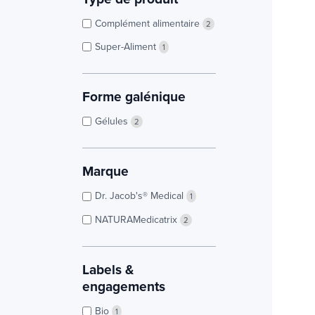
Complément alimentaire
2
Super-Aliment
1
Forme galénique
Gélules
2
Marque
Dr. Jacob's® Medical
1
NATURAMedicatrix
2
Labels &
engagements
Bio
1