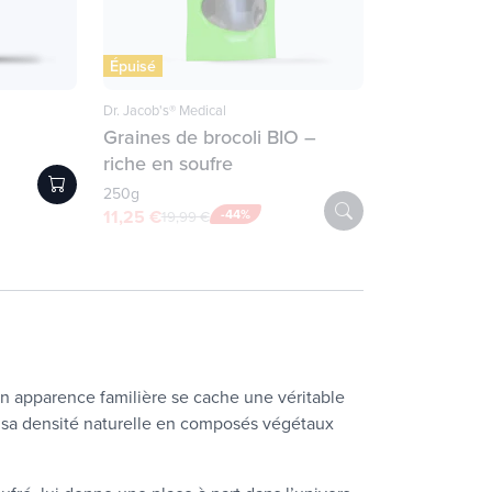
Épuisé
Dr. Jacob's® Medical
Graines de brocoli BIO –
riche en soufre
250g
11,25 €
-44%
19,99 €
on apparence familière se cache une véritable
et sa densité naturelle en composés végétaux