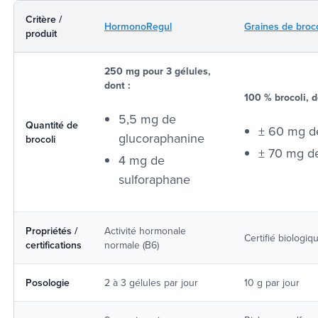
Critère /
HormonoRegul
Graines de broc
produit
250 mg pour 3 gélules,
dont :
100 % brocoli, d
5,5 mg de
Quantité de
± 60 mg d
glucoraphanine
brocoli
± 70 mg d
4 mg de
sulforaphane
Propriétés /
Activité hormonale
Certifié biologiq
certifications
normale (B6)
Posologie
2 à 3 gélules par jour
10 g par jour