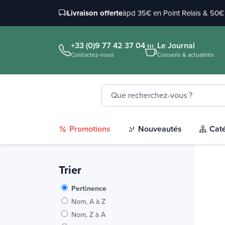
Livraison offerte
àpd 35€ en Point Relais & 50€ 
+33 (0)9 77 42 37 04
Le Journal
Contactez-nous
Conseils & actualités
Promotions
Nouveautés
Cat
Trier
Pertinence
Nom, A à Z
Nom, Z à A