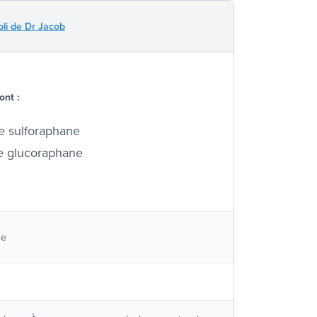
oli de Dr Jacob
ont :
e sulforaphane
e glucoraphane
ue