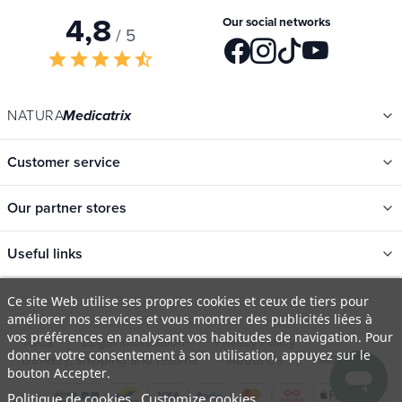
4,8
Our social networks
/ 5
star
star
star
star
star_half
NATURA
Medicatrix
Customer service
Our partner stores
Useful links
Categories
Ce site Web utilise ses propres cookies et ceux de tiers pour
améliorer nos services et vous montrer des publicités liées à
New
vos préférences en analysant vos habitudes de navigation. Pour
T&Cs
Legal information
Privacy Policy
Promotions
donner votre consentement à son utilisation, appuyez sur le
Delivery, shipping and returns
About Us
FAQ
bouton Accepter.
Catalogs
Politique de cookies
Customize cookies