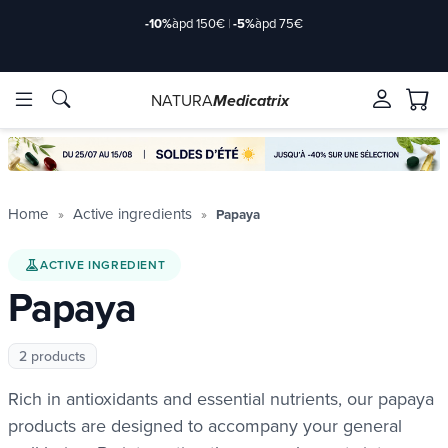
-10%
àpd 150€
|
-5%
àpd 75€
NATURA
Medicatrix
ingredients
ingredients
Brands
Brands
Home
Active ingredients
Papaya
ACTIVE INGREDIENT
Papaya
2 products
Rich in antioxidants and essential nutrients, our papaya
products are designed to accompany your general