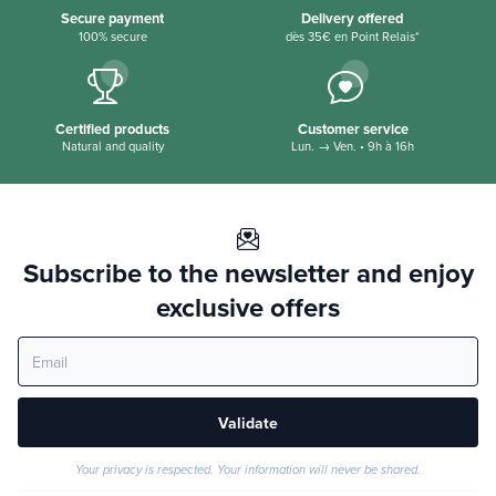
Secure payment
Delivery offered
100% secure
dès 35€ en Point Relais*
Certified products
Customer service
Natural and quality
Lun. → Ven. • 9h à 16h
Subscribe to the newsletter and enjoy
exclusive offers
Validate
Your privacy is respected. Your information will never be shared.