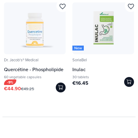
favorite_border
favorite_border
New
Dr. Jacob's® Medical
SoriaBel
Quercétine - Phospholipide
Inulac
60 vegetable capsules
30 tablets
-9%
€16.45
€44.90
€49.25