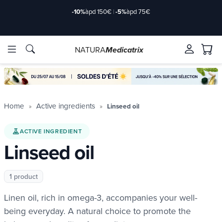
-10%
àpd 150€
|
-5%
àpd 75€
NATURA
Medicatrix
ingredients
ingredients
Brands
Brands
Home
Active ingredients
Linseed oil
ACTIVE INGREDIENT
Linseed oil
1 product
Linen oil, rich in omega-3, accompanies your well-
being everyday. A natural choice to promote the