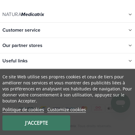
NATURA
Medicatrix
Customer service
Our partner stores
Useful links
Categories
Ce site Web utilise ses propres cookies et ceux de tiers pour
améliorer nos services et vous montrer des publicités liées à
New
vos préférences en analysant vos habitudes de navigation. Pour
T&Cs
Legal information
Privacy Policy
Promotions
donner votre consentement à son utilisation, appuyez sur le
Delivery, shipping and returns
About Us
FAQ
bouton Accepter.
Catalogs
Politique de cookies
Customize cookies
Our brands
Job offers
J'ACCEPTE
© 2009 - 2026 Natura
. Tous droits réservés.
Medicatrix
Certificats bio