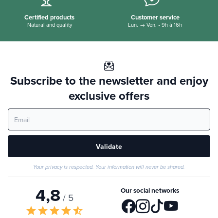
Certified products
Customer service
Natural and quality
Lun. → Ven. • 9h à 16h
Subscribe to the newsletter and enjoy
exclusive offers
Validate
Your privacy is respected. Your information will never be shared.
4,8
Our social networks
/ 5
star
star
star
star
star_half