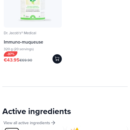
Dr. Jacob's® Medical
Immuno-muqueuse
320 g (20 servings)
-37%
€43.95
€69.90
Active ingredients
View all active ingredients