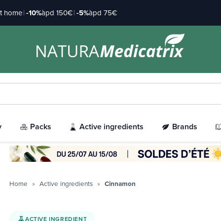
at home
|
-10%
àpd 150€
|
-5%
àpd 75€
y
Packs
Active ingredients
Brands
Home
Active ingredients
Cinnamon
ACTIVE INGREDIENT