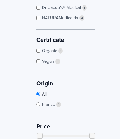
Dr. Jacob's® Medical
1
NATURAMedicatrix
4
Certificate
Organic
1
Vegan
4
Origin
All
France
1
Price