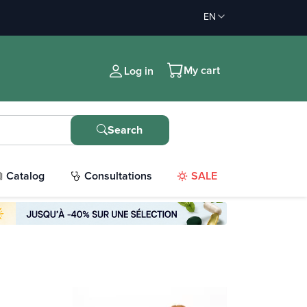
EN
My cart
Log in
Search
Catalog
Consultations
SALE