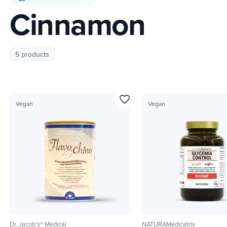
Cinnamon
5 products
favorite_border
Vegan
Vegan
Dr. Jacob's® Medical
NATURAMedicatrix