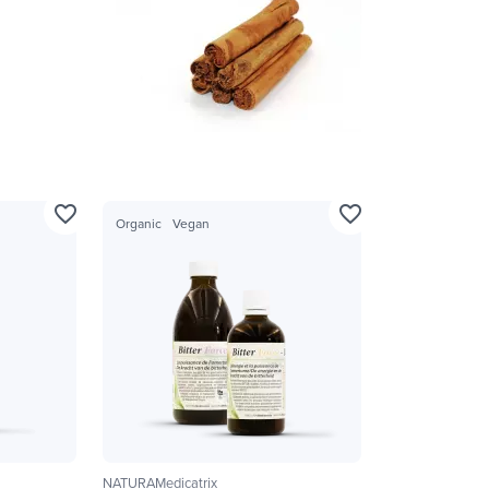
favorite_border
favorite_border
Organic
Vegan
NATURAMedicatrix