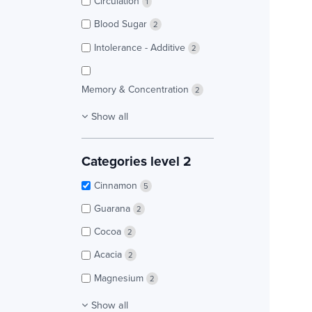
Circulation
1
Blood Sugar
2
Intolerance - Additive
2
Memory & Concentration
2
Show all
Categories level 2
Cinnamon
5
Guarana
2
Cocoa
2
Acacia
2
Magnesium
2
Show all