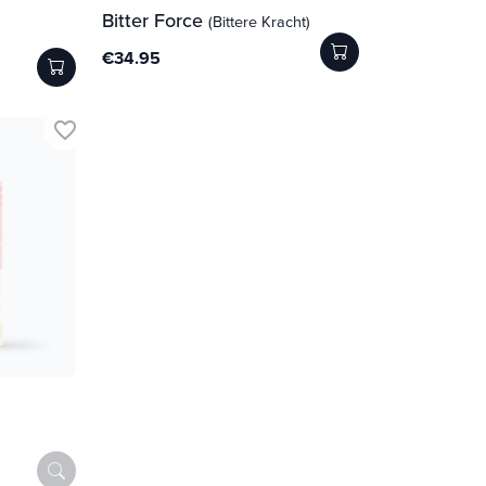
Bitter Force
(Bittere Kracht)
€34.95
favorite_border