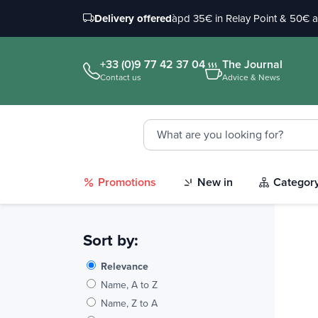
Delivery offered
àpd 35€ in Relay Point & 50€ 
+33 (0)9 77 42 37 04
The Journal
Contact us
Advice & News
Promotions
New in
Categor
Sort by:
Relevance
Name, A to Z
Name, Z to A