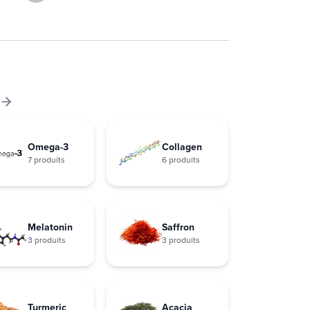
Omega-3
Collagen
7 produits
6 produits
Melatonin
Saffron
3 produits
3 produits
Turmeric
Acacia