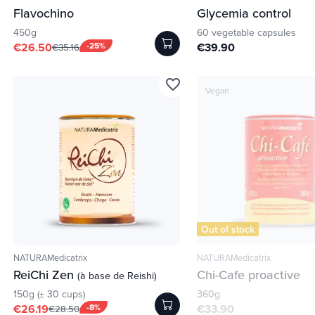
Flavochino
Glycemia control
450g
60 vegetable capsules
€26.50
-25%
€39.90
€35.16
favorite_border
Vegan
Out of stock
NATURAMedicatrix
NATURAMedicatrix
ReiChi Zen
Chi-Cafe proactive
(à base de Reishi)
150g (± 30 cups)
360g
€26.19
-8%
€33.90
€28.50