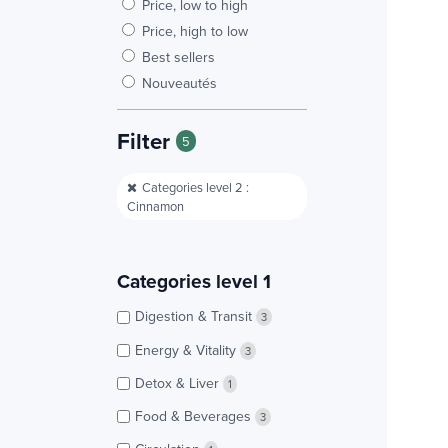
Price, low to high
Price, high to low
Best sellers
Nouveautés
Filter
5
Categories level 2 :
Cinnamon
Categories level 1
Digestion & Transit
3
Energy & Vitality
3
Detox & Liver
1
Food & Beverages
3