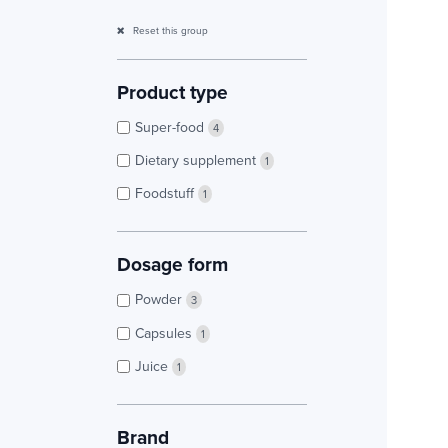
Reset this group
Product type
Super-food
4
Dietary supplement
1
Foodstuff
1
Dosage form
Powder
3
Capsules
1
Juice
1
Brand