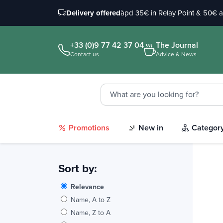
Delivery offered
àpd 35€ in Relay Point & 50€ 
+33 (0)9 77 42 37 04
The Journal
Contact us
Advice & News
Promotions
New in
Categor
Sort by:
Relevance
Name, A to Z
Name, Z to A