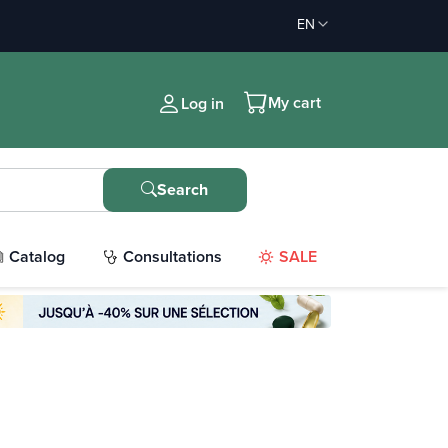
EN
My cart
Log in
Search
Catalog
Consultations
SALE