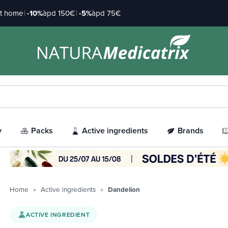
at home
|
-10%
àpd 150€
|
-5%
àpd 75€
y
Packs
Active ingredients
Brands
Home
Active ingredients
Dandelion
ACTIVE INGREDIENT