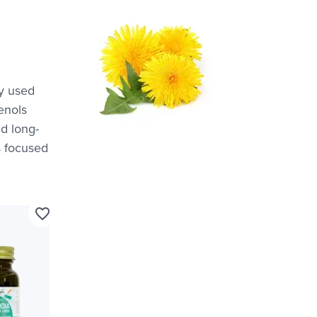
ly used
enols
nd long-
s focused
favorite_border