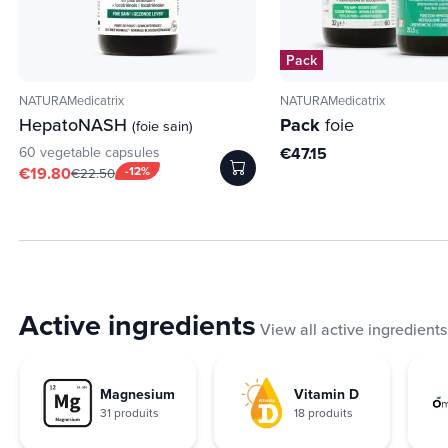
Pack
NATURAMedicatrix
NATURAMedicatrix
HepatoNASH
Pack
foie
(foie sain)
60 vegetable capsules
€47.15
€19.80
-12%
€22.50
Active ingredients
View all active ingredients
Magnesium
Vitamin D
31 produits
18 produits