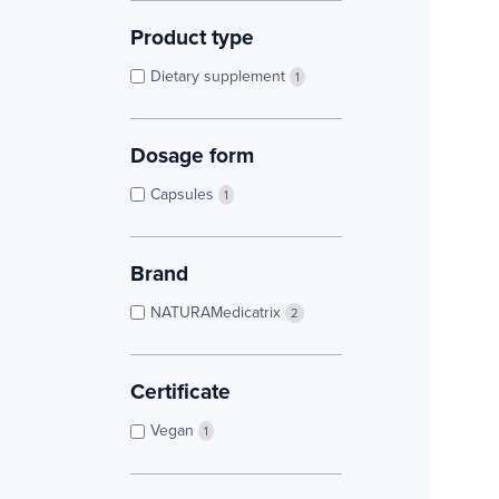
Product type
Dietary supplement
1
Dosage form
Capsules
1
Brand
NATURAMedicatrix
2
Certificate
Vegan
1