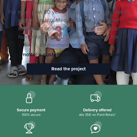
✔ More economical | ✔ Healthier | ✔ More
respectful of animals and climate
For more than 20 years, Dr. Jacob, the Foundation
and Dr. Jacob's Medical GmbH, have been
supporting on-scale projects that extend to
humanitarian aid to climate protection, the
environment and health.
Our motto: a sustainable and efficient property.
Read the project
Secure payment
Delivery offered
100% secure
dès 35€ en Point Relais*