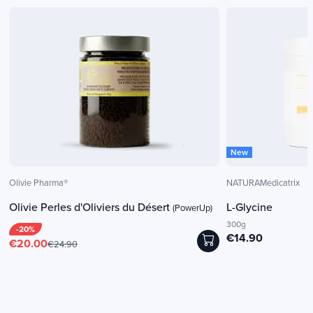
New
Olivie Pharma®
NATURAMedicatrix
Olivie Perles d'Oliviers du Désert
L-Glycine
(PowerUp)
300g
-20%
€14.90
€20.00
€24.90