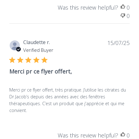
Was this review helpful?
0
0
Dat
Claudette r.
15/07/25
de
Verified Buyer
publ
Merci pr ce flyer offert,
Merci pr ce flyer offert, très pratique. J’utilise les citrates du
Dr Jacob’s depuis des années avec des fenêtres
thérapeutiques. C’est un produit que j'apprécie et qui me
convient.