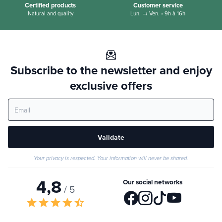
Certified products
Customer service
Natural and quality
Lun. → Ven. • 9h à 16h
Subscribe to the newsletter and enjoy
exclusive offers
Validate
Your privacy is respected. Your information will never be shared.
4,8
Our social networks
/ 5
star
star
star
star
star_half