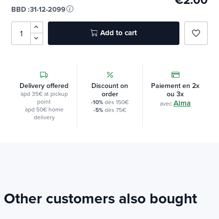
€2.00
In stock
BBD :
31-12-2099
Add to cart
favorite_border
Delivery offered
Discount on
Paiement en 2x
order
ou 3x
àpd 35€ at pickup
point
-10%
dès 150€
Alma
avec
àpd 50€ home
-5%
dès 75€
delivery
Other customers also bought