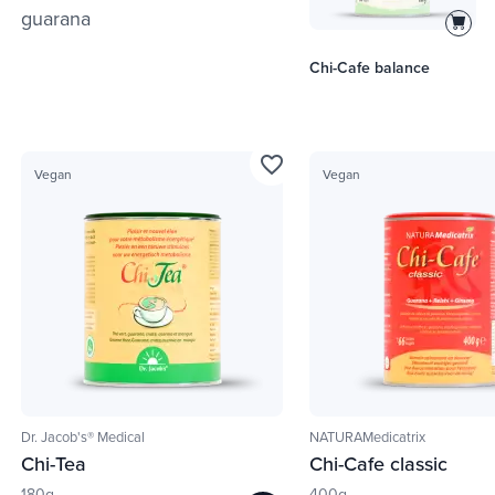
guarana
Chi-Cafe balance
favorite_border
Vegan
Vegan
Dr. Jacob's® Medical
NATURAMedicatrix
Chi-Tea
Chi-Cafe classic
180g
400g