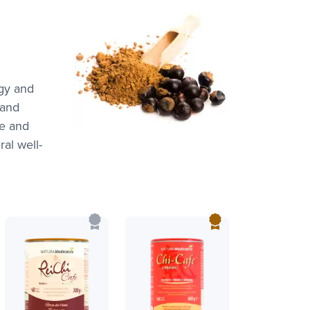
gy and
 and
ve and
ral well-