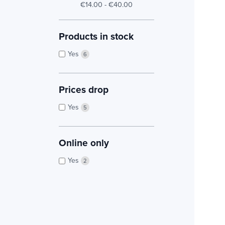
€14.00 - €40.00
Products in stock
Yes
6
Prices drop
Yes
5
Online only
Yes
2