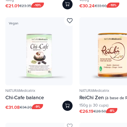
€21.01
-10%
€30.24
-10%
€23.35
€33.60
favorite_border
Vegan
NATURAMedicatrix
NATURAMedicatrix
Chi-Cafe balance
ReiChi Zen
(à base de R
150g (± 30 cups)
€31.08
-9%
€34.20
€26.19
-8%
€28.50
favorite_border