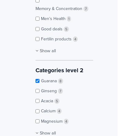
Memory & Concentration
7
Men’s Health
1
Good deals
5
Fertilin products
4
Show all
Categories level 2
Guarana
8
Ginseng
7
Acacia
5
Calcium
4
Magnesium
4
Show all