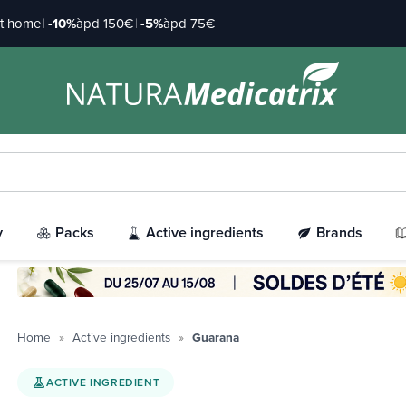
at home
|
-10%
àpd 150€
|
-5%
àpd 75€
y
Packs
Active ingredients
Brands
Home
Active ingredients
Guarana
ACTIVE INGREDIENT