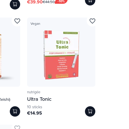
€39.90
-10%
€44.50
favorite_border
favorite_border
Vegan
nutrigée
Ultra Tonic
eishi)
10 sticks
€14.95
favorite_border