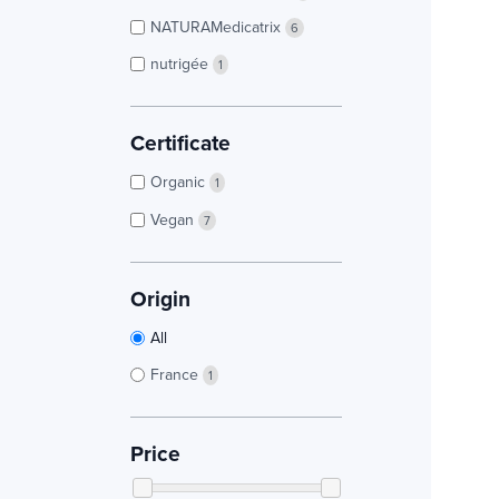
NATURAMedicatrix
6
nutrigée
1
Certificate
Organic
1
Vegan
7
Origin
All
France
1
Price