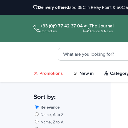
Delivery offered
àpd 35€ in Relay Point & 50€ 
+33 (0)9 77 42 37 04
The Journal
Contact us
Advice & News
Promotions
New in
Categor
Sort by:
Relevance
Name, A to Z
Name, Z to A