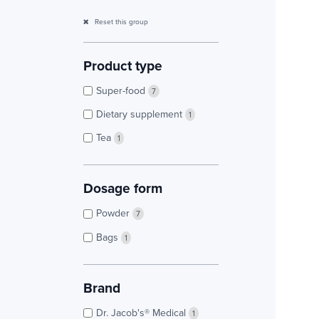
Reset this group
Product type
Super-food
7
Dietary supplement
1
Tea
1
Dosage form
Powder
7
Bags
1
Brand
Dr. Jacob's® Medical
1