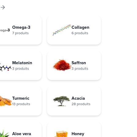
Omega-3
Collagen
7 produits
6 produits
Melatonin
Saffron
3 produits
3 produits
Turmeric
Acacia
13 produits
28 produits
Aloe vera
Honey