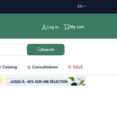
EN
My cart
Log in
Search
Catalog
Consultations
SALE