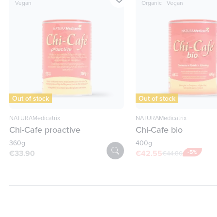
Vegan
Organic
Vegan
Out of stock
Out of stock
NATURAMedicatrix
NATURAMedicatrix
Chi-Cafe proactive
Chi-Cafe bio
360g
400g
€33.90
€42.55
-5%
€44.80