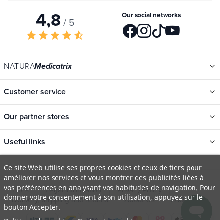
4,8
Our social networks
/ 5
star
star
star
star
star_half
NATURA
Medicatrix
Customer service
Our partner stores
Useful links
Categories
Ce site Web utilise ses propres cookies et ceux de tiers pour
améliorer nos services et vous montrer des publicités liées à
New
vos préférences en analysant vos habitudes de navigation. Pour
T&Cs
Legal information
Privacy Policy
Promotions
donner votre consentement à son utilisation, appuyez sur le
Delivery, shipping and returns
About Us
FAQ
bouton Accepter.
Catalogs