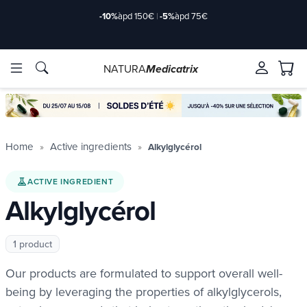
-10%
àpd 150€
|
-5%
àpd 75€
NATURA
Medicatrix
ingredients
ingredients
Brands
Brands
Home
Active ingredients
Alkylglycérol
ACTIVE INGREDIENT
Alkylglycérol
1 product
Our products are formulated to support overall well-
being by leveraging the properties of alkylglycerols,