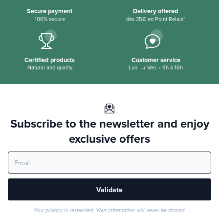
Secure payment
Delivery offered
100% secure
dès 35€ en Point Relais*
Certified products
Customer service
Natural and quality
Lun. → Ven. • 9h à 16h
Subscribe to the newsletter and enjoy
exclusive offers
Validate
Your privacy is respected. Your information will never be shared.