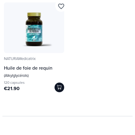
favorite_border
NATURAMedicatrix
Huile de foie de requin
(Alkylglycérols)
120 capsules
€21.90