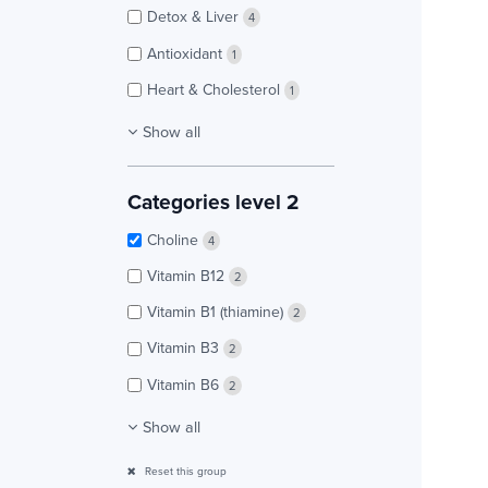
Detox & Liver
4
Antioxidant
1
Heart & Cholesterol
1
Show all
Categories level 2
Choline
4
Vitamin B12
2
Vitamin B1 (thiamine)
2
Vitamin B3
2
Vitamin B6
2
Show all
Reset this group