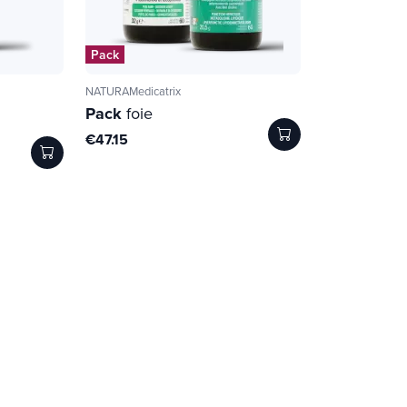
Pack
NATURAMedicatrix
Pack
foie
€47.15