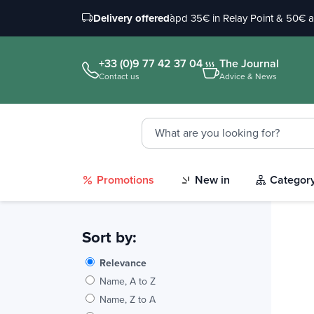
Delivery offered
àpd 35€ in Relay Point & 50€ 
+33 (0)9 77 42 37 04
The Journal
Contact us
Advice & News
Promotions
New in
Categor
Sort by:
Relevance
Name, A to Z
Name, Z to A