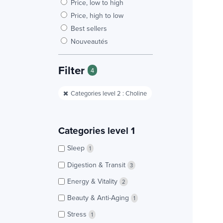
Price, low to high
Price, high to low
Best sellers
Nouveautés
Filter
4
Categories level 2 : Choline
Categories level 1
Sleep
1
Digestion & Transit
3
Energy & Vitality
2
Beauty & Anti-Aging
1
Stress
1