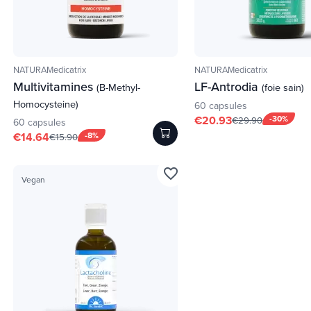
NATURAMedicatrix
NATURAMedicatrix
Multivitamines
LF-Antrodia
(B-Methyl-
(foie sain)
Homocysteine)
60 capsules
€20.93
-30%
€29.90
60 capsules
€14.64
-8%
€15.90
favorite_border
Vegan