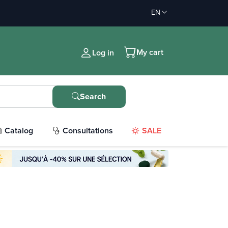
EN
My cart
Log in
Search
Catalog
Consultations
SALE