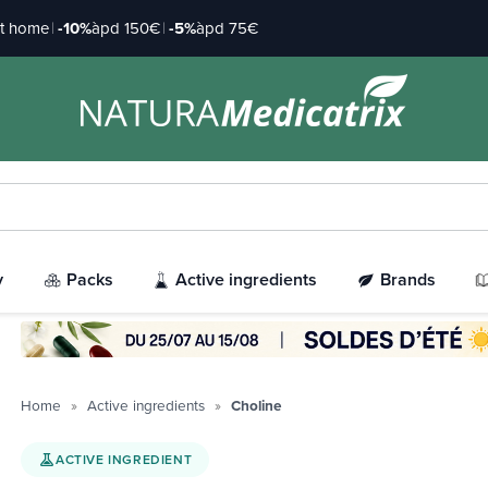
at home
|
-10%
àpd 150€
|
-5%
àpd 75€
y
Packs
Active ingredients
Brands
Home
Active ingredients
Choline
ACTIVE INGREDIENT