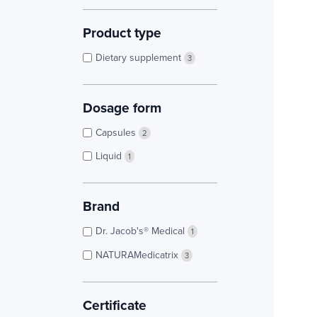
Product type
Dietary supplement
3
Dosage form
Capsules
2
Liquid
1
Brand
Dr. Jacob's® Medical
1
NATURAMedicatrix
3
Certificate