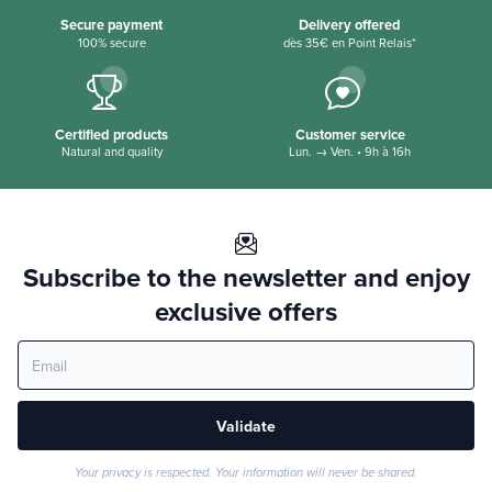
Secure payment
Delivery offered
100% secure
dès 35€ en Point Relais*
Certified products
Customer service
Natural and quality
Lun. → Ven. • 9h à 16h
Subscribe to the newsletter and enjoy
exclusive offers
Validate
Your privacy is respected. Your information will never be shared.