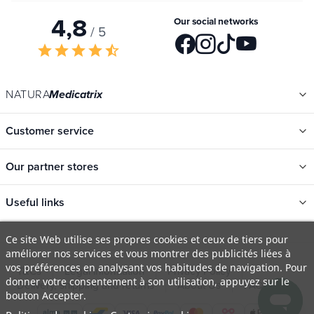
4,8
Our social networks
/ 5
star
star
star
star
star_half
NATURA
Medicatrix
Customer service
Our partner stores
Useful links
Categories
Ce site Web utilise ses propres cookies et ceux de tiers pour
améliorer nos services et vous montrer des publicités liées à
New
vos préférences en analysant vos habitudes de navigation. Pour
T&Cs
Legal information
Privacy Policy
Promotions
donner votre consentement à son utilisation, appuyez sur le
Delivery, shipping and returns
About Us
FAQ
bouton Accepter.
Catalogs