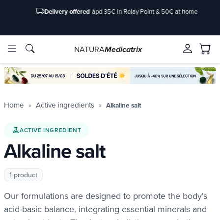
Delivery offered
àpd 35€ in Relay Point & 50€ at home
NATURA
Medicatrix
ingredients
ingredients
Brands
Brands
Home
Active ingredients
Alkaline salt
ACTIVE INGREDIENT
Alkaline salt
1 product
Our formulations are designed to promote the body's
acid-basic balance, integrating essential minerals and