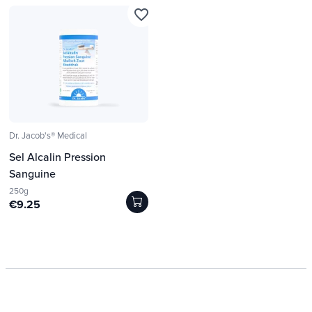
favorite_border
Dr. Jacob's® Medical
Sel Alcalin Pression
Sanguine
250g
€9.25