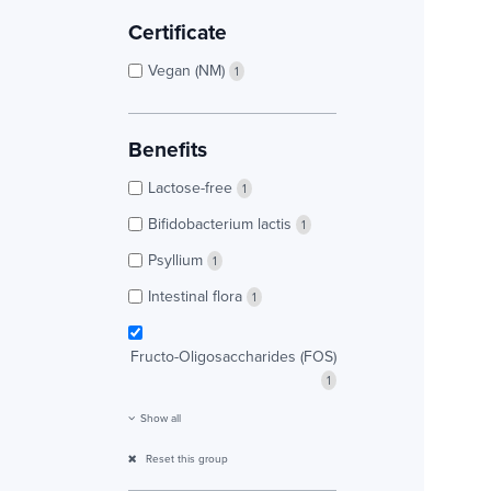
Certificate
Vegan (NM)
1
Benefits
Lactose-free
1
Bifidobacterium lactis
1
Psyllium
1
Intestinal flora
1
Fructo-Oligosaccharides (FOS)
1
Show all
Reset this group