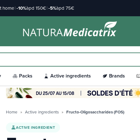
at home
|
-10%
àpd 150€
|
-5%
àpd 75€
y
Packs
Active ingredients
Brands
Home
Active ingredients
Fructo-Oligosaccharides (FOS)
ACTIVE INGREDIENT