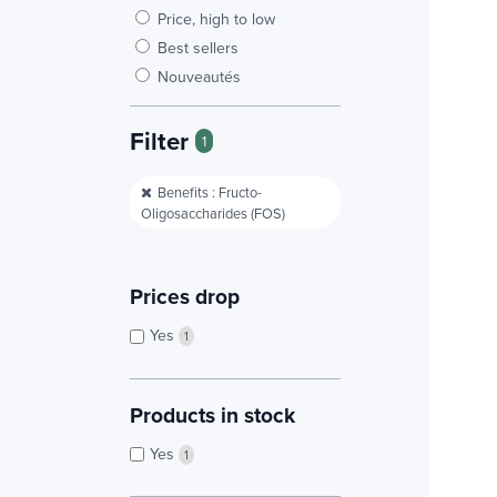
Price, high to low
Best sellers
Nouveautés
Filter
1
Benefits : Fructo-
Oligosaccharides (FOS)
Prices drop
Yes
1
Products in stock
Yes
1