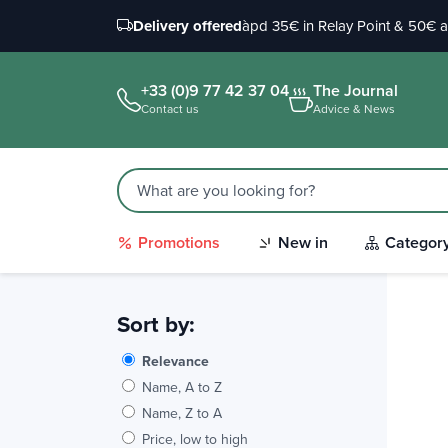
Delivery offered
àpd 35€ in Relay Point & 50€ 
+33 (0)9 77 42 37 04
The Journal
Contact us
Advice & News
Promotions
New in
Categor
Sort by:
Relevance
Name, A to Z
Name, Z to A
Price, low to high