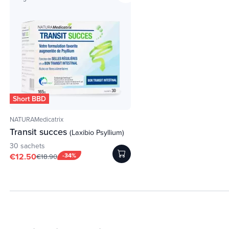
Short BBD
NATURAMedicatrix
Transit succes
(Laxibio Psyllium)
30 sachets
€12.50
-34%
€18.90