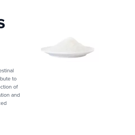
s
stinal
ibute to
ction of
stion and
ced