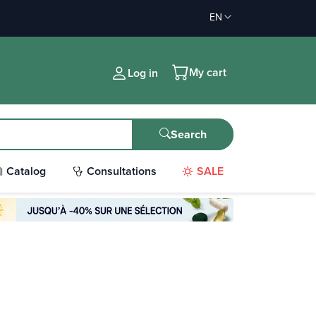
EN
My cart
Log in
Search
Catalog
Consultations
SALE