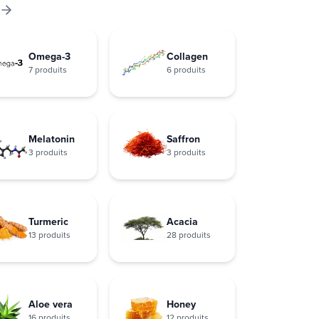
Omega-3
Collagen
7 produits
6 produits
Melatonin
Saffron
3 produits
3 produits
Turmeric
Acacia
13 produits
28 produits
Aloe vera
Honey
16 produits
12 produits