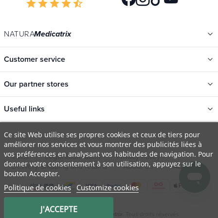
star
star
star
star
star_half
NATURA
Medicatrix
Customer service
Our partner stores
Useful links
Categories
Ce site Web utilise ses propres cookies et ceux de tiers pour
améliorer nos services et vous montrer des publicités liées à
New
vos préférences en analysant vos habitudes de navigation. Pour
T&Cs
Legal information
Privacy Policy
Promotions
donner votre consentement à son utilisation, appuyez sur le
Delivery, shipping and returns
About Us
FAQ
bouton Accepter.
Catalogs
Politique de cookies
Customize cookies
Our brands
Job offers
J'ACCEPTE
© 2009 - 2026 Natura
. Tous droits réservés.
Medicatrix