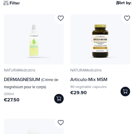
Sort by:
Filter
favorite_border
favorite_border
NATURAMedicatrix
NATURAMedicatrix
DERMAGNESIUM
Articulo-Mix MSM
(Crème de
magnésium pour le corps)
90 vegetable capsules
€29.90
200ml
€27.50
favorite_border