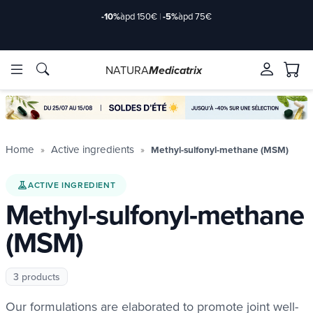
-10%
àpd 150€
|
-5%
àpd 75€
NATURA
Medicatrix
ingredients
ingredients
Brands
Brands
Home
Active ingredients
Methyl-sulfonyl-methane (MSM)
ACTIVE INGREDIENT
Methyl-sulfonyl-methane
(MSM)
3 products
Our formulations are elaborated to promote joint well-