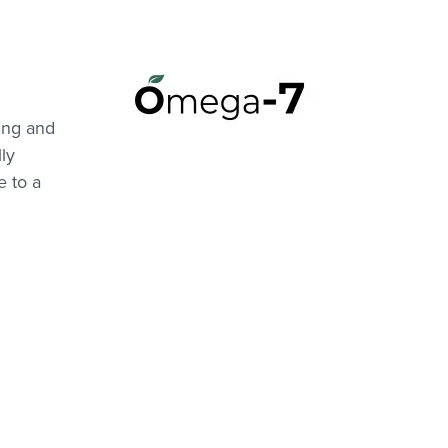
ing and
ly
e to a