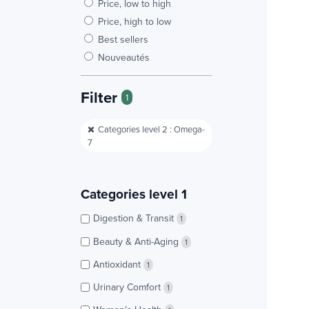
Price, low to high
Price, high to low
Best sellers
Nouveautés
Filter
1
Categories level 2 : Omega-
7
Categories level 1
Digestion & Transit
1
Beauty & Anti-Aging
1
Antioxidant
1
Urinary Comfort
1