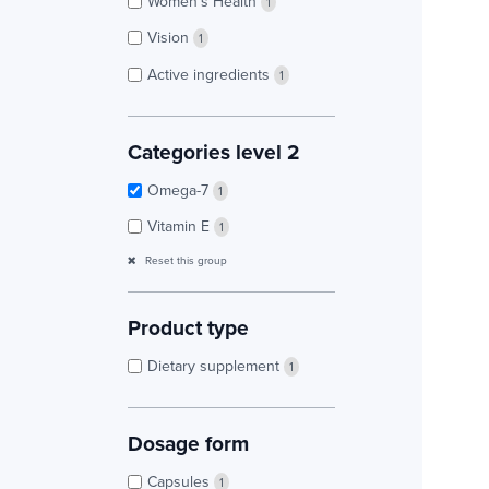
Women’s Health
1
Vision
1
Active ingredients
1
Categories level 2
Omega-7
1
Vitamin E
1
Reset this group
Product type
Dietary supplement
1
Dosage form
Capsules
1