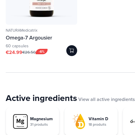
NATURAMedicatrix
Omega-7 Argousier
60 capsules
€24.99
-6%
€26.50
Active ingredients
View all active ingredients
Magnesium
Vitamin D
31 produits
18 produits