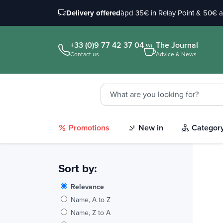
Delivery offered
àpd 35€ in Relay Point & 50€ 
+33 (0)9 77 42 37 04
The Journal
Contact us
Advice & News
Promotions
New in
Categor
Sort by:
Relevance
Name, A to Z
Name, Z to A