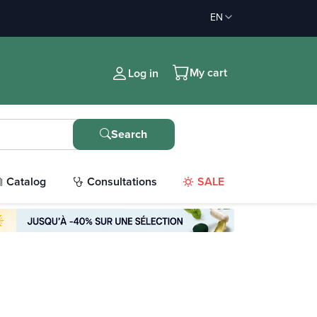
EN
My cart
Log in
Search
Catalog
Consultations
SALE