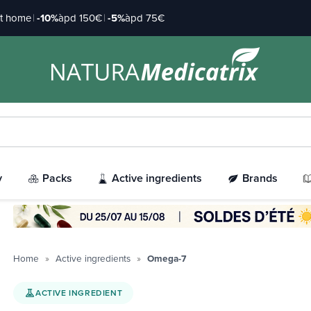
at home
|
-10%
àpd 150€
|
-5%
àpd 75€
y
Packs
Active ingredients
Brands
Home
Active ingredients
Omega-7
ACTIVE INGREDIENT