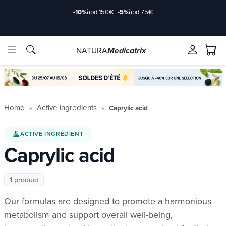
-10%
àpd 150€
|
-5%
àpd 75€
NATURA
Medicatrix
ingredients
ingredients
Brands
Brands
Home
Active ingredients
Caprylic acid
ACTIVE INGREDIENT
Caprylic acid
1 product
Our formulas are designed to promote a harmonious
metabolism and support overall well-being,