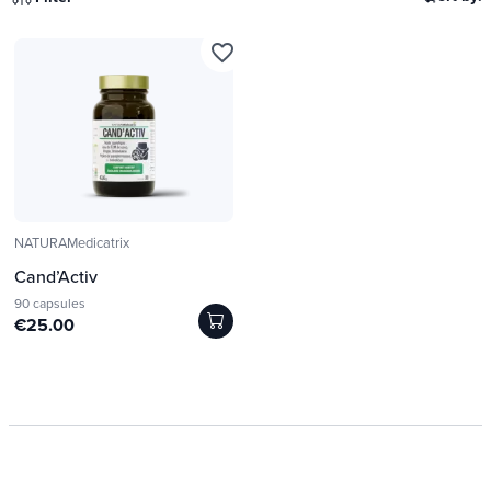
favorite_border
NATURAMedicatrix
Cand’Activ
90 capsules
€25.00