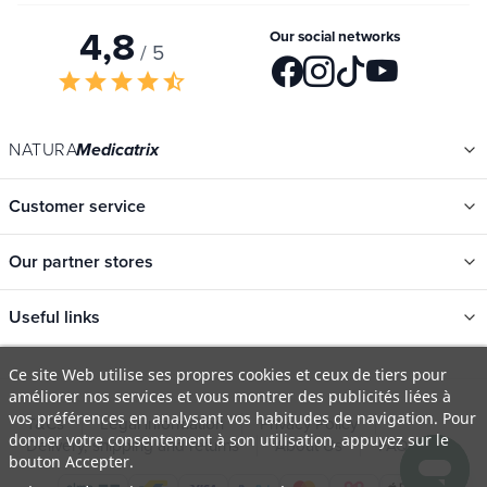
4,8
Our social networks
/ 5
star
star
star
star
star_half
NATURA
Medicatrix
Customer service
Our partner stores
Useful links
Categories
Ce site Web utilise ses propres cookies et ceux de tiers pour
améliorer nos services et vous montrer des publicités liées à
New
vos préférences en analysant vos habitudes de navigation. Pour
T&Cs
Legal information
Privacy Policy
Promotions
donner votre consentement à son utilisation, appuyez sur le
Delivery, shipping and returns
About Us
FAQ
bouton Accepter.
Catalogs