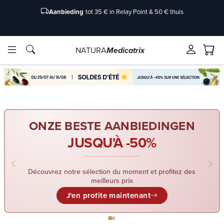
Aanbieding
tot 35 € in Relay Point & 50 € thuis
NATURA
Medicatrix
ve ingrediënten
ve ingrediënten
Merken
Merken
ONZE BESTE AANBIEDINGEN
JUSQU'À -50%
Découvrez notre sélection du moment et profitez des
meilleurs prix
J'en profite maintenant