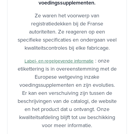
voedingssupplementen.
Voor wat?
met maaltijden die
spijsvertering.
gluten bevatten.
Ze waren het voorwerp van
registratiedekken bij de Franse
Enzym
Zeer hoog.
Hoog.
autoriteiten. Ze reageren op een
dosering
specifieke specificaties en ondergaan veel
kwaliteitscontroles bij elke fabricage.
1 tot 3
1 tot 3 capsules met
Gebruik
capsules met
water.
: onze
water.
Label- en regelgevende informatie
etikettering is in overeenstemming met de
Europese wetgeving inzake
Aan het begin van de
Met
Plaatsvinden
maaltijden.
maaltijden.
voedingssupplementen en zijn evoluties.
Er kan een verschuiving zijn tussen de
Gluzym wordt daarom onderscheiden door zijn
beschrijvingen van de catalogi, de website
combinatie Zymate® + Tolerase® G, de zeer hoge
en het product dat u ontvangt. Onze
enzymatische dosering en de specifieke
kwaliteitsafdeling blijft tot uw beschikking
positionering van maaltijden die gluten bevatten.
voor meer informatie.
Sibo Digest, voor zijn kant combineert