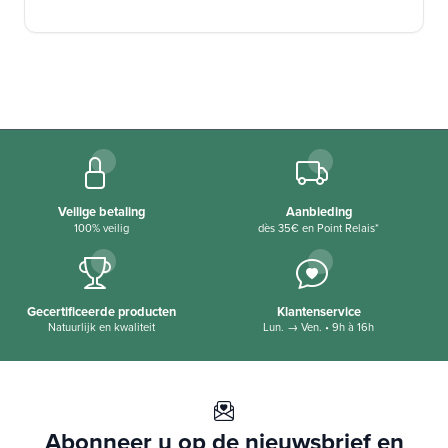
spijsverteringsenzymen met planten die
traditioneel worden gebruikt om een gezonde
spijsvertering te ondersteunen.
FAQ
Veilige betaling
Aanbieding
100% veilig
dès 35€ en Point Relais*
Wat is de eigenaardigheid van Gluzym?
Gecertificeerde producten
Klantenservice
Gluzym combineert twee gepatenteerde
Natuurlijk en kwaliteit
Lun. → Ven. • 9h à 16h
ingrediënten: Zymate®, een multi-enzym
spijsverteringsmix en Tolerase® G, een
enzym dat specifiek gluten snijdt.
Abonneer u op de nieuwsbrief en