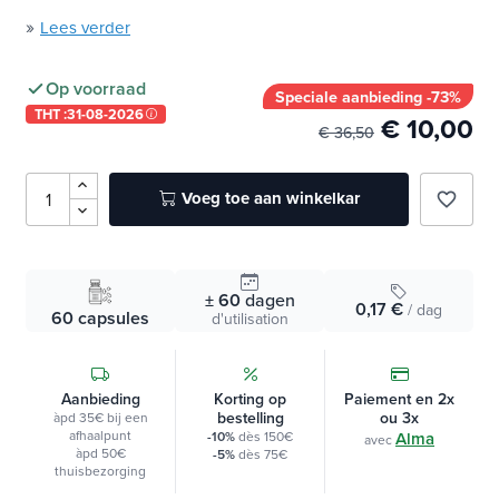
»
Lees verder
Op voorraad
Speciale aanbieding -73%
THT :
31-08-2026
€ 10,00
€ 36,50
Voeg toe aan winkelkar
favorite_border
± 60
dagen
0,17 €
/ dag
60 capsules
d'utilisation
Aanbieding
Korting op
Paiement en 2x
bestelling
ou 3x
àpd 35€ bij een
afhaalpunt
-10%
dès 150€
Alma
avec
àpd 50€
-5%
dès 75€
thuisbezorging