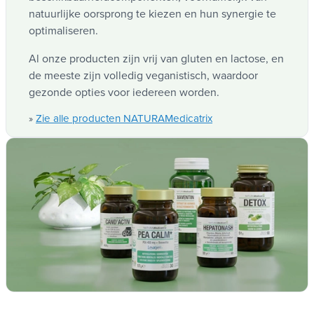
is in gluten. Dit vermindert de grootte van
natuurlijke oorsprong te kiezen en hun synergie te
glutenfragmenten.
optimaliseren.
Tolerase® G is niet geschikt voor mensen met
Al onze producten zijn vrij van gluten en lactose, en
coeliakie. Raadpleeg het tabblad Contra-
de meeste zijn volledig veganistisch, waardoor
indicaties voor gebruik.
gezonde opties voor iedereen worden.
Zie alle producten NATURAMedicatrix
»
Optimale
ontgrendelingstechnologie voor
gerichte actie
De twee gepatenteerde ingrediënten van
Gluzym, Zymate® en Tolererase® G, zijn
ingekapseld in plantaardige capsules in
Pullulalan. Dit formaat zorgt voor een optimale
afgifte direct in de maag, vanaf het begin van de