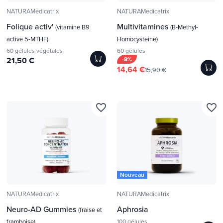
NATURAMedicatrix
NATURAMedicatrix
Folique activ'
Multivitamines
(vitamine B9
(B-Methyl-
active 5-MTHF)
Homocysteine)
60 gélules végétales
60 gélules
21,50 €
-8%
14,64 €
15,90 €
favorite_border
favorite_border
Nouveau
NATURAMedicatrix
NATURAMedicatrix
Neuro-AD Gummies
Aphrosia
(fraise et
framboise)
100 gélules