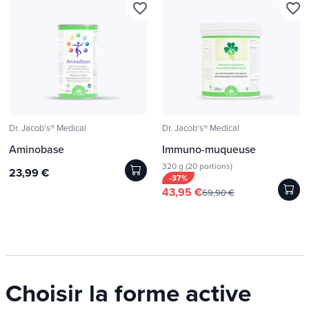
favorite_border
favorite_border
Dr. Jacob's® Medical
Dr. Jacob's® Medical
Aminobase
Immuno-muqueuse
320 g (20 portions)
23,99 €
-37%
43,95 €
69,90 €
Choisir la forme active