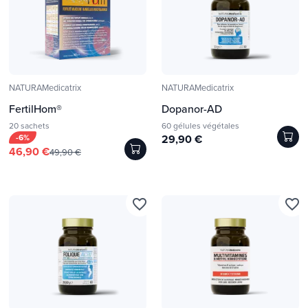
NATURAMedicatrix
NATURAMedicatrix
FertilHom®
Dopanor-AD
20 sachets
60 gélules végétales
-6%
29,90 €
46,90 €
49,90 €
favorite_border
favorite_border