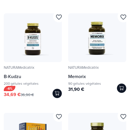
favorite_border
favorite_border
NATURAMedicatrix
NATURAMedicatrix
B-Kudzu
Memorix
200 gélules végétales
90 gélules végétales
-6%
31,90 €
34,69 €
36,90 €
favorite_border
favorite_border