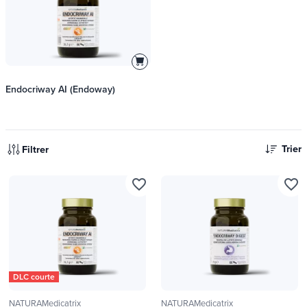
Endocriway AI (Endoway)
Trier
Filtrer
favorite_border
favorite_border
DLC courte
NATURAMedicatrix
NATURAMedicatrix