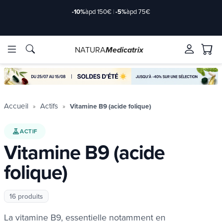
NATURA
Medicatrix
Marques
Marques
Accueil
Actifs
Vitamine B9 (acide folique)
ACTIF
Vitamine B9 (acide
folique)
16 produits
La vitamine B9, essentielle notamment en