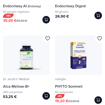
Endocriway AI
Endocriway Digest
(Endoway)
60 gélules végétales
60 gélules
-19%
26,90 €
35,00 €
43,00 €
favorite_border
favorite_border
Dr. Jacob's® Medical
nutrigée
Alca-Melisse-B+
PHYTO Sommeil
250 comprimés
60 comprimés
53,25 €
-8%
19,20 €
20,90 €