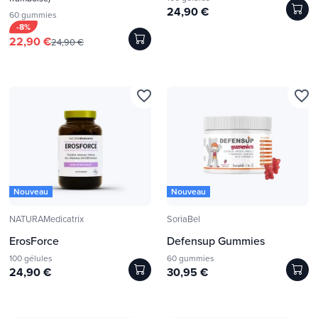
24,90 €
60 gummies
-8%
22,90 €
24,90 €
favorite_border
favorite_border
Nouveau
Nouveau
NATURAMedicatrix
SoriaBel
ErosForce
Defensup Gummies
100 gélules
60 gummies
24,90 €
30,95 €