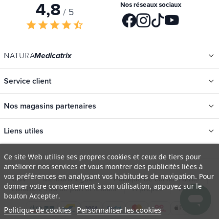
4,8
Nos réseaux sociaux
/ 5
star
star
star
star
star_half
NATURA
Medicatrix
Service client
Nos magasins partenaires
Liens utiles
Catégories
Ce site Web utilise ses propres cookies et ceux de tiers pour
améliorer nos services et vous montrer des publicités liées à
Nouveautés
vos préférences en analysant vos habitudes de navigation. Pour
CGV
Mentions légales
Politique de confidentialité
Promotions
donner votre consentement à son utilisation, appuyez sur le
Livraison, frais de port et retours
À propos
FAQ
bouton Accepter.
Catalogues
Politique de cookies
Personnaliser les cookies
Nos marques