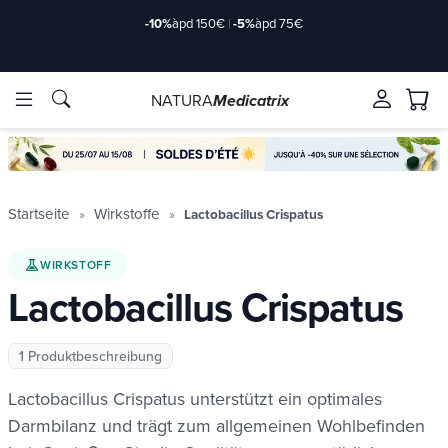
-10%
àpd 150€
|
-5%
àpd 75€
NATURA
Medicatrix
rkstoffe
rkstoffe
Marken
Marken
Startseite
Wirkstoffe
Lactobacillus Crispatus
WIRKSTOFF
Lactobacillus Crispatus
1 Produktbeschreibung
Lactobacillus Crispatus unterstützt ein optimales
de/2-
de/2-
Darmbilanz und trägt zum allgemeinen Wohlbefinden