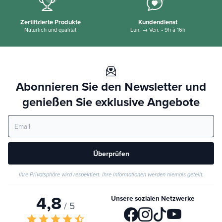
Zertifizierte Produkte
Kundendienst
Natürlich und qualität
Lun. → Ven. • 9h à 16h
Abonnieren Sie den Newsletter und
genießen Sie exklusive Angebote
Überprüfen
Ihre Privatsphäre wird respektiert. Ihre Informationen werden niemals geteilt.
4,8
Unsere sozialen Netzwerke
/ 5
star
star
star
star
star_half