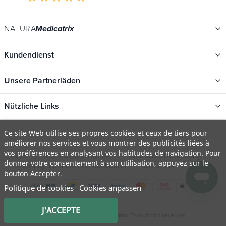
NATURA
Medicatrix
Kundendienst
Unsere Partnerläden
Nützliche Links
Kategorien
Ce site Web utilise ses propres cookies et ceux de tiers pour
améliorer nos services et vous montrer des publicités liées à
Neu
vos préférences en analysant vos habitudes de navigation. Pour
AGB
Rechtliche Hinweise
Datenschutzerklärung
Promotions
donner votre consentement à son utilisation, appuyez sur le
Lieferung, Versand und Rückgabe
Über uns
FAQ
bouton Accepter.
Kataloge
Politique de cookies
Cookies anpassen
Unsere Marken
Arbeitsplätze
J'ACCEPTE
© 2009 - 2026 Natura
. Tous droits réservés.
Medicatrix
Organische Zertifikate