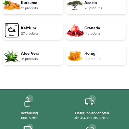
Kurkuma
Acacia
13 produits
28 produits
Kalzium
Granada
27 produits
11 produits
Aloe Vera
Honig
16 produits
12 produits
Bezahlung
Lieferung angeboten
100% sicher
dès 35€ en Point Relais*