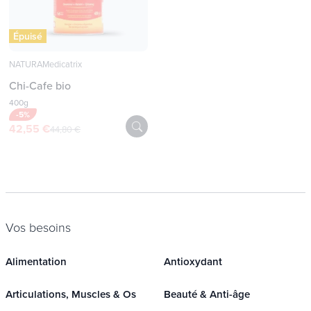
Épuisé
NATURAMedicatrix
Chi-Cafe bio
400g
-5%
42,55 €
44,80 €
Vos besoins
Alimentation
Antioxydant
Articulations, Muscles & Os
Beauté & Anti-âge