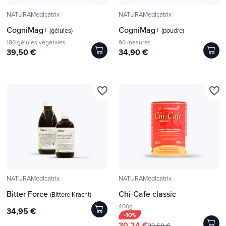
NATURAMedicatrix
NATURAMedicatrix
CogniMag+
CogniMag+
(gélules)
(poudre)
180 gélules végétales
90 mesures
39,50 €
34,90 €
favorite_border
favorite_border
NATURAMedicatrix
NATURAMedicatrix
Bitter Force
Chi-Cafe classic
(Bittere Kracht)
400g
34,95 €
-10%
30,24 €
33,60 €