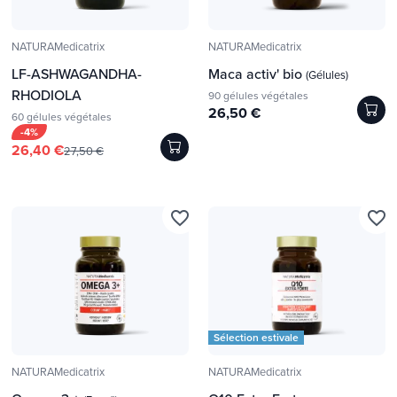
NATURAMedicatrix
NATURAMedicatrix
LF-ASHWAGANDHA-
Maca activ' bio
(Gélules)
RHODIOLA
90 gélules végétales
26,50 €
60 gélules végétales
-4%
26,40 €
27,50 €
favorite_border
favorite_border
Sélection estivale
NATURAMedicatrix
NATURAMedicatrix