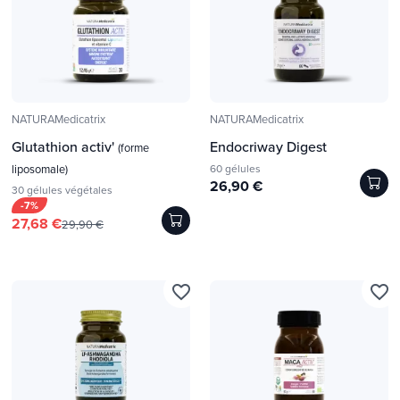
NATURAMedicatrix
NATURAMedicatrix
Glutathion activ'
Endocriway Digest
(forme
liposomale)
60 gélules
26,90 €
30 gélules végétales
-7%
27,68 €
29,90 €
favorite_border
favorite_border