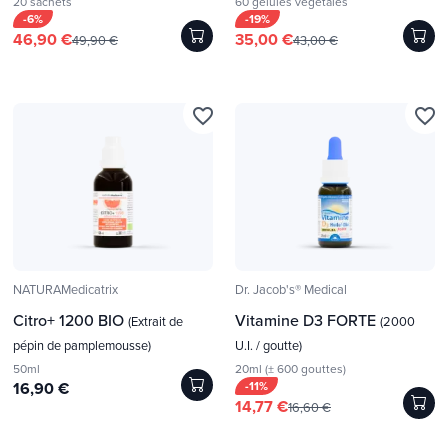
20 sachets
60 gélules végétales
-6%
-19%
46,90 €
35,00 €
49,90 €
43,00 €
favorite_border
favorite_border
NATURAMedicatrix
Dr. Jacob's® Medical
Citro+ 1200 BIO
Vitamine D3 FORTE
(Extrait de
(2000
pépin de pamplemousse)
U.I. / goutte)
50ml
20ml (± 600 gouttes)
16,90 €
-11%
14,77 €
16,60 €