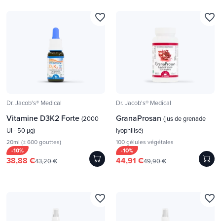
favorite_border
favorite_border
Dr. Jacob's® Medical
Dr. Jacob's® Medical
Vitamine D3K2 Forte
GranaProsan
(2000
(jus de grenade
UI - 50 µg)
lyophilisé)
20ml (± 600 gouttes)
100 gélules végétales
-10%
-10%
38,88 €
44,91 €
43,20 €
49,90 €
favorite_border
favorite_border