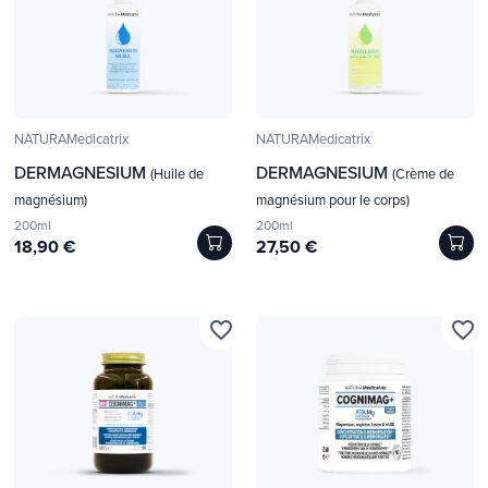
NATURAMedicatrix
NATURAMedicatrix
DERMAGNESIUM
DERMAGNESIUM
(Huile de
(Crème de
magnésium)
magnésium pour le corps)
200ml
200ml
18,90 €
27,50 €
favorite_border
favorite_border