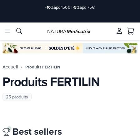
-10%
àpd 150€
|
-5%
àpd 75€
NATURA
Medicatrix
Marques
Marques
Accueil
Produits FERTILIN
Produits FERTILIN
25 produits
Best sellers