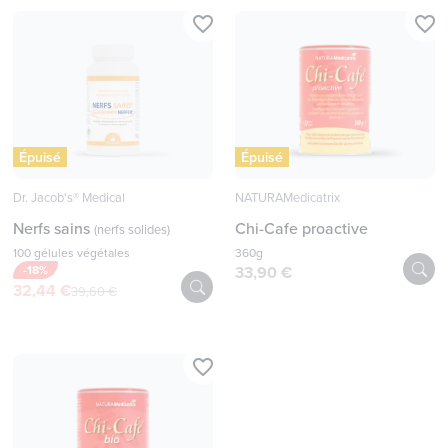
favorite_border
favorite_border
Épuisé
Épuisé
Dr. Jacob's® Medical
NATURAMedicatrix
Nerfs sains
Chi-Cafe proactive
(nerfs solides)
100 gélules végétales
360g
-18%
33,90 €
32,44 €
39,60 €
favorite_border