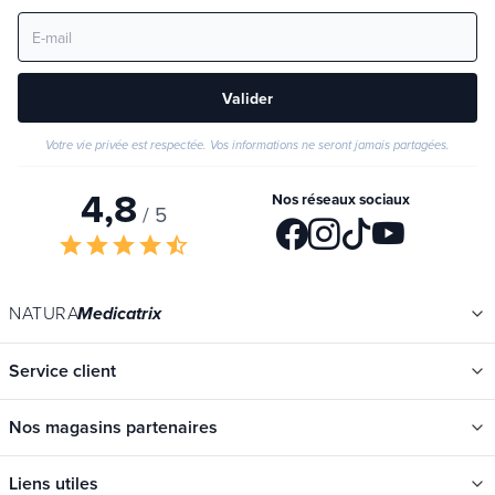
Valider
Votre vie privée est respectée. Vos informations ne seront jamais partagées.
4,8
Nos réseaux sociaux
/ 5
star
star
star
star
star_half
NATURA
Medicatrix
Service client
Nos magasins partenaires
Liens utiles