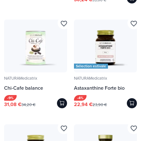
favorite_border
favorite_border
Sélection estivale
NATURAMedicatrix
NATURAMedicatrix
Chi-Cafe balance
Astaxanthine Forte bio
-9%
-4%
31,08 €
22,94 €
34,20 €
23,90 €
favorite_border
favorite_border