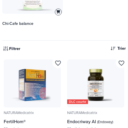
Chi-Cafe balance
Trier
Filtrer
favorite_border
favorite_border
DLC courte
NATURAMedicatrix
NATURAMedicatrix
FertilHom®
Endocriway AI
(Endoway)