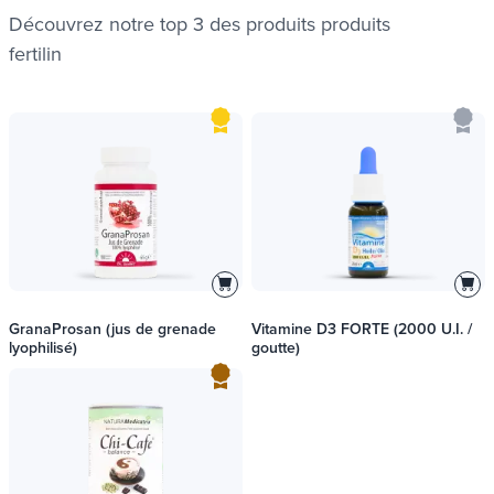
Découvrez notre top 3 des produits
produits
fertilin
ues
ues
GranaProsan (jus de grenade
Vitamine D3 FORTE (2000 U.I. /
lyophilisé)
goutte)